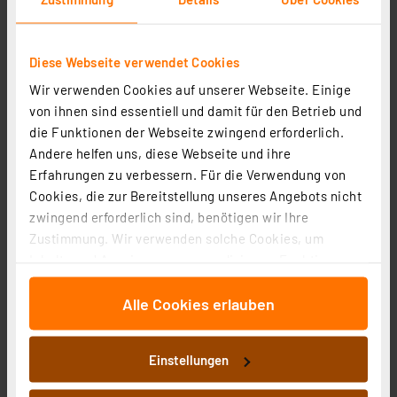
Diese Webseite verwendet Cookies
Schrumpfschlauch-Box, schwarz, 8 m, Durchmesser
Wir verwenden Cookies auf unserer Webseite. Einige
12,7 mm
von ihnen sind essentiell und damit für den Betrieb und
Artikel-Nr. 122147
die Funktionen der Webseite zwingend erforderlich.
7,95 €
Andere helfen uns, diese Webseite und ihre
inkl. MwSt.
Erfahrungen zu verbessern. Für die Verwendung von
Informationen zu Versandkosten
Cookies, die zur Bereitstellung unseres Angebots nicht
zwingend erforderlich sind, benötigen wir Ihre
Zustimmung. Wir verwenden solche Cookies, um
Inhalte und Anzeigen zu personalisieren, Funktionen
für soziale Medien anbieten zu können und die Zugriffe
Alle Cookies erlauben
auf unsere Website zu analysieren. Außerdem geben
wir Informationen zu Ihrer Verwendung unserer Website
an unsere Partner für soziale Medien, Werbung und
Einstellungen
Analysen weiter. Unsere Partner führen diese
Informationen möglicherweise mit weiteren Daten