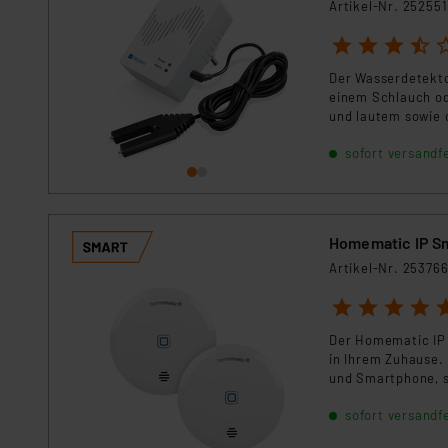
Für die USA besteht kein A
Artikel-Nr. 252551
Datenschutz nach EU-Standa
1
2
3
4
5
Daten in Überwachungsprogr
Unsere Kooperation mit dies
Der Wasserdetekto
einem Schlauch od
Kommission sowie einer eige
und lautem sowie 
Daten, verbundenen Risiken
sofort versandfe
Impressum
|
Datenschutzer
Homematic IP S
Artikel-Nr. 25376
1
2
3
4
5
Der Homematic IP 
in Ihrem Zuhause.
und Smartphone, s
vermeiden können
sofort versandfe