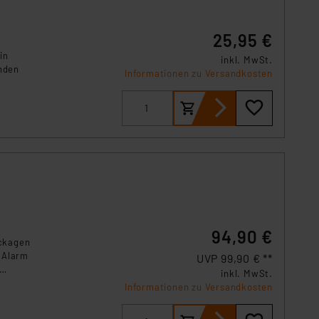
s Land mit unzureichendem
örden personenbezogene
25,95 €
r Europäer bestehen.
ln der Europäischen
in
inkl. MwSt.
nden
 Art der übermittelten
Informationen zu Versandkosten
94,90 €
eckagen
 Alarm
UVP 99,90 € **
inkl. MwSt.
Informationen zu Versandkosten