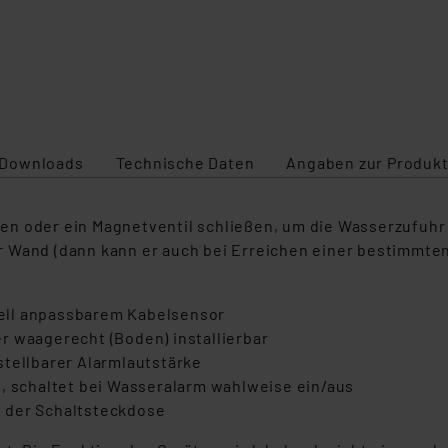
Downloads
Technische Daten
Angaben zur Produkt
n oder ein Magnetventil schließen, um die Wasserzufuhr 
r Wand (dann kann er auch bei Erreichen einer bestimmte
ell anpassbarem Kabelsensor
r waagerecht (Boden) installierbar
stellbarer Alarmlautstärke
t, schaltet bei Wasseralarm wahlweise ein/aus
 der Schaltsteckdose