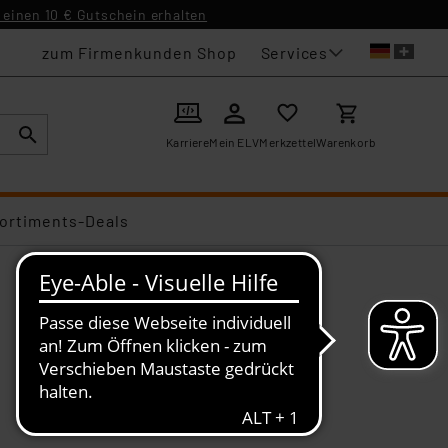
einen 10 € Gutschein erhalten
Services
zum Firmenkunden Shop
Karriere
Mein ELV
Merkzettel
Warenkorb
ortiments-Deals