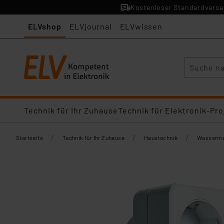
Kostenloser Standardversan
ELVshop
ELVjournal
ELVwissen
Suche
Technik für Ihr Zuhause
Technik für Elektronik-Pro
/
/
/
Startseite
Technik für Ihr Zuhause
Haustechnik
Wasserme