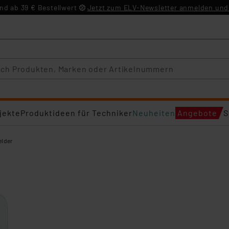
d ab 39 € Bestellwert
Jetzt zum ELV-Newsletter anmelden und 
jekte
Produktideen für Techniker
Neuheiten
Angebote
S
lder