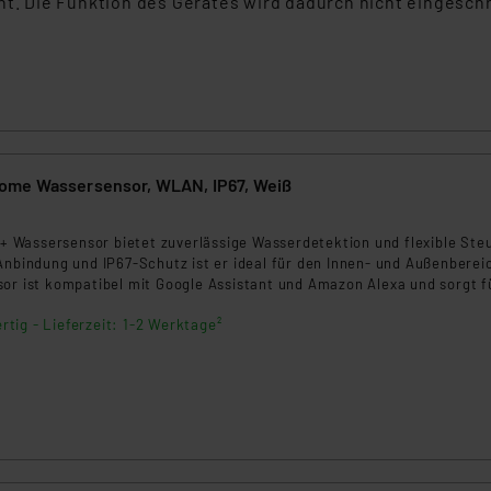
ht. Die Funktion des Gerätes wird dadurch nicht eingesch
ome Wassersensor, WLAN, IP67, Weiß
Wassersensor bietet zuverlässige Wasserdetektion und flexible Ste
Anbindung und IP67-Schutz ist er ideal für den Innen- und Außenberei
sor ist kompatibel mit Google Assistant und Amazon Alexa und sorgt f
tz vor Wasserschäden.
rtig - Lieferzeit: 1-2 Werktage²