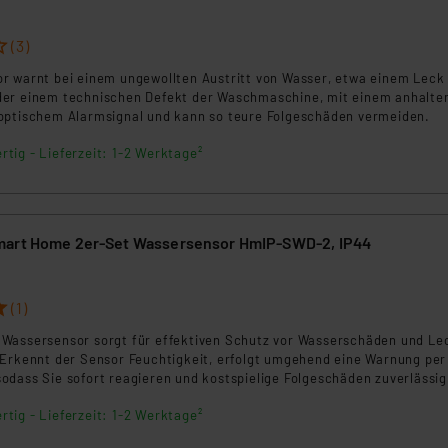
ngemessenheitsbeschluss der EU. Dies bedeutet, dass die USA al
rds eingestuft wird. So besteht etwa das Risiko, dass US-Beh
(3)
ammen verarbeiten, ohne dass hiergegen Klagemöglichkeiten fü
en Dienstleistern stützt sich auf die Standarddatenschutzklause
r warnt bei einem ungewollten Austritt von Wasser, etwa einem Leck 
er einem technischen Defekt der Waschmaschine, mit einem anhalte
nen Beurteilung der mit der Datenübermittlung, insbesondere der
optischem Alarmsignal und kann so teure Folgeschäden vermeiden.
.“
rtig - Lieferzeit: 1-2 Werktage²
klärung
mart Home 2er-Set Wassersensor HmIP-SWD-2, IP44
6
(1)
Wassersensor sorgt für effektiven Schutz vor Wasserschäden und L
 Erkennt der Sensor Feuchtigkeit, erfolgt umgehend eine Warnung per
odass Sie sofort reagieren und kostspielige Folgeschäden zuverlässig
.
rtig - Lieferzeit: 1-2 Werktage²