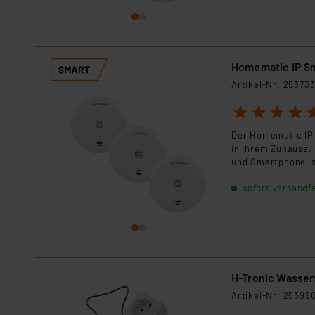
Homematic IP S
Artikel-Nr. 25373
1
2
3
4
5
Der Homematic IP 
in Ihrem Zuhause.
und Smartphone, s
vermeiden können
sofort versandfe
H-Tronic Wasser
Artikel-Nr. 25399