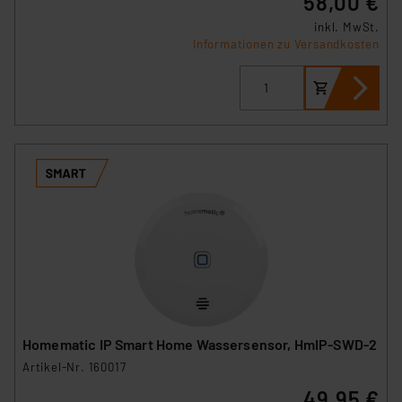
58,00 €
Datenschutz nach EU-Standards eingestuft wird. So
inkl. MwSt.
besteht etwa das Risiko, dass US-Behörden
Informationen zu Versandkosten
personenbezogene Daten in
Überwachungsprogrammen verarbeiten, ohne dass
hiergegen Klagemöglichkeiten für Europäer bestehen.
Unsere Kooperation mit diesen Dienstleistern stützt
sich auf die Standarddatenschutzklauseln der
Europäischen Kommission sowie einer eigenen
Beurteilung der mit der Datenübermittlung,
insbesondere der Art der übermittelten Daten,
verbundenen Risiken.“
Impressum
|
Datenschutzerklärung
Homematic IP Smart Home Wassersensor, HmIP-SWD-2
Artikel-Nr. 160017
49,95 €