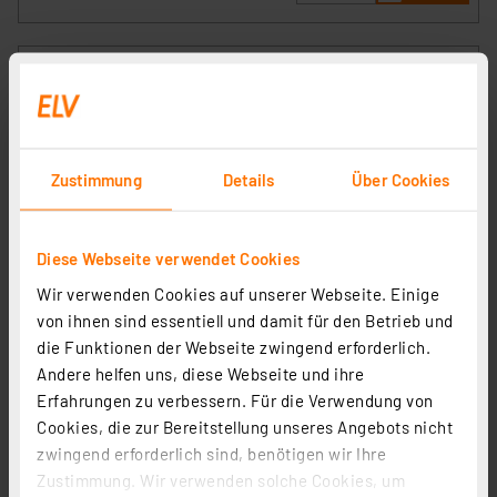
Zustimmung
Details
Über Cookies
Diese Webseite verwendet Cookies
Wir verwenden Cookies auf unserer Webseite. Einige
ELV LoRaWAN® Bausatz Wassersensor, ELV-LW-SWD
von ihnen sind essentiell und damit für den Betrieb und
Artikel-Nr. 158368
die Funktionen der Webseite zwingend erforderlich.
Andere helfen uns, diese Webseite und ihre
1
2
3
4
5
(1)
Erfahrungen zu verbessern. Für die Verwendung von
12,95 €
Cookies, die zur Bereitstellung unseres Angebots nicht
zwingend erforderlich sind, benötigen wir Ihre
Statt
39,95 € **
Zustimmung. Wir verwenden solche Cookies, um
inkl. MwSt.