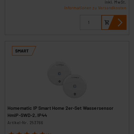
inkl. MwSt.
ablehnen oder ihr ganz oder teilweise zustimmen. Ihre
Informationen zu Versandkosten
erteilte Zustimmung können Sie jederzeit unter dem
Link „Cookie Einstellungen“ anpassen oder widerrufen.
Die Rechtmäßigkeit der Speicherung, Abrufung und
Weiterverarbeitung dieser Daten zur Auswertung und
Analyse bis zum Zeitpunkt des Widerrufs bleibt hiervon
unberührt. Ihre Browser-Einstellungen können dazu
führen, dass die Einstellungen nicht längerfristig
gespeichert werden und dieses Banner erneut
angezeigt wird.
„Einige Drittanbieter verarbeiten personenbezogene
Daten in den USA. Ihre Einwilligung zur Einbindung von
Cookies dieser Drittanbieter umfasst daher ggf. auch
die Verarbeitung Ihrer Daten in den USA gemäß Art. 49
Homematic IP Smart Home 2er-Set Wassersensor
(1) lit. a DSGVO. Nähere Infos zu diesen Drittanbietern
HmIP-SWD-2, IP44
und zu der jeweiligen Datenübermittlung erhalten Sie in
Artikel-Nr. 253766
der Datenschutzerklärung. Für die USA besteht kein
1
2
3
4
5