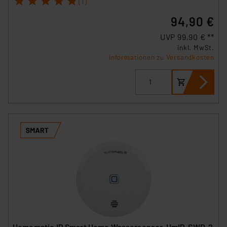
Angemessenheitsbeschluss der EU. Dies bedeutet,
(1)
dass die USA als Land mit unzureichendem
94,90 €
Datenschutz nach EU-Standards eingestuft wird. So
UVP 99,90 € **
besteht etwa das Risiko, dass US-Behörden
inkl. MwSt.
personenbezogene Daten in
Informationen zu Versandkosten
Überwachungsprogrammen verarbeiten, ohne dass
hiergegen Klagemöglichkeiten für Europäer bestehen.
Unsere Kooperation mit diesen Dienstleistern stützt
sich auf die Standarddatenschutzklauseln der
Europäischen Kommission sowie einer eigenen
Beurteilung der mit der Datenübermittlung,
insbesondere der Art der übermittelten Daten,
verbundenen Risiken.“
Impressum
|
Datenschutzerklärung
Homematic IP Smart Home Wassersensor, HmIP-SWD-2