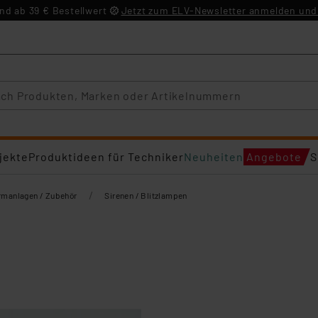
d ab 39 € Bestellwert
Jetzt zum ELV-Newsletter anmelden und 
jekte
Produktideen für Techniker
Neuheiten
Angebote
S
/
rmanlagen / Zubehör
Sirenen / Blitzlampen