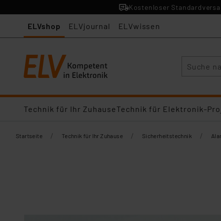
Kostenloser Standardversan
ELVshop
ELVjournal
ELVwissen
Suche
Technik für Ihr Zuhause
Technik für Elektronik-Pro
/
/
/
Startseite
Technik für Ihr Zuhause
Sicherheitstechnik
Ala