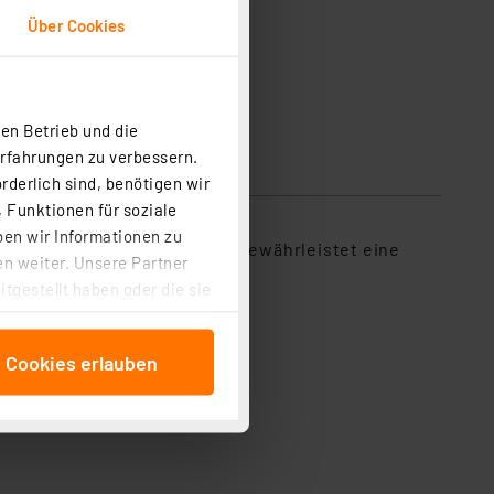
Über Cookies
en Betrieb und die
Erfahrungen zu verbessern.
rderlich sind, benötigen wir
 Funktionen für soziale
ben wir Informationen zu
er durchdringende Dauerton gewährleistet eine
n weiter. Unsere Partner
tgestellt haben oder die sie
cken, stimmen Sie sowohl
anschließenden
e Cookies erlauben
beitungszwecke (Art. 6
 ist durch Klick auf den
 Cookies ablehnen oder ihr
 „Cookie Einstellungen“
tung dieser Daten zur