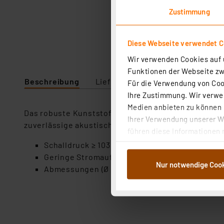
Zustimmung
Diese Webseite verwendet C
Wir verwenden Cookies auf u
Funktionen der Webseite zwi
Beschreibung
Lieferumfang
Downloads
Für die Verwendung von Cook
Ihre Zustimmung. Wir verwen
Medien anbieten zu können u
Das robuste Kunststoff-Gehäuse macht die lautstar
Ihrer Verwendung unserer We
zuverlässige akustische Alarmierung.
führen diese Informationen 
im Rahmen Ihrer Nutzung der
Schalldruck ≥ 103 dB
dem Speichern und Abrufen 
Geringe Stromaufnahme durch Piezotechnolo
Nur notwendige Coo
Weiterverarbeitung für die 
Abmessungen (Ø x B): 84,5 x 59,4 mm
Abs.1a DSG-VO) zu. Eine deta
Button „Ablehnen oder Einst
ganz oder teilweise zustimm
anpassen oder widerrufen. 