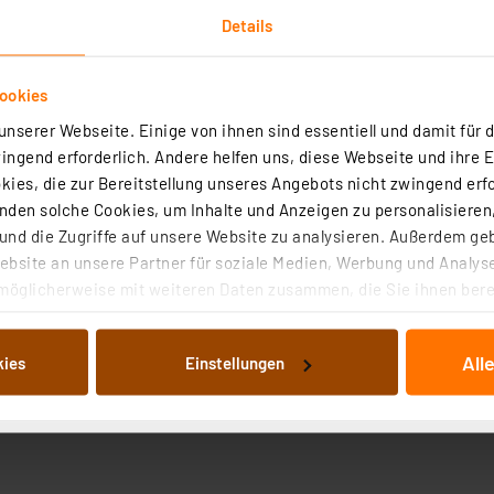
Details
ookies
nserer Webseite. Einige von ihnen sind essentiell und damit für d
ngend erforderlich. Andere helfen uns, diese Webseite und ihre 
Technische Daten
ies, die zur Bereitstellung unseres Angebots nicht zwingend erfo
den solche Cookies, um Inhalte und Anzeigen zu personalisieren,
nd die Zugriffe auf unsere Website zu analysieren. Außerdem ge
ke Piezosirene ideal als Signalgeber für Alarmanlagen. D
bsite an unsere Partner für soziale Medien, Werbung und Analyse
möglicherweise mit weiteren Daten zusammen, die Sie ihnen berei
 Dienste gesammelt haben. Indem Sie auf „Alle akzeptieren“ kli
von Informationen auf Ihrem gerät (§25 Abs.1 TTDSG) sowie der 
gie
All
kies
Einstellungen
nachfolgend dargestellten bzw. die von Ihnen ausgewählten Verar
illierte Auflistung der einzelnen Cookies nach Zweck und Anbieter
ellungen“ abrufbar. Sie können die Verwendung nicht notwendiger
en. Ihre erteilte Zustimmung können Sie jederzeit unter dem Link
Die Rechtmäßigkeit der Speicherung, Abrufung und Weiterverarbei