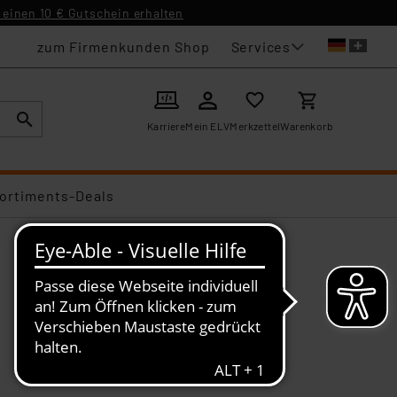
einen 10 € Gutschein erhalten
Services
zum Firmenkunden Shop
Karriere
Mein ELV
Merkzettel
Warenkorb
ortiments-Deals