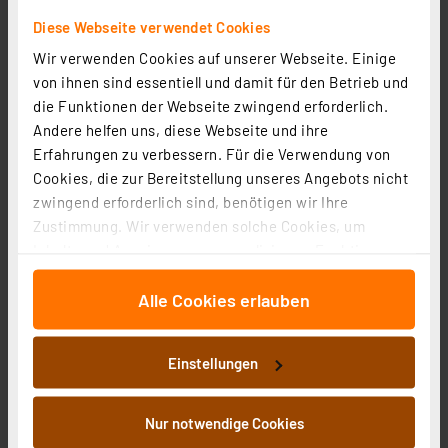
Diese Webseite verwendet Cookies
Wir verwenden Cookies auf unserer Webseite. Einige
Osram LED PAR16 50 100°, 2,5 W, 450 lm, GU10, EEK A,
von ihnen sind essentiell und damit für den Betrieb und
warmweiß, 3er Pack
die Funktionen der Webseite zwingend erforderlich.
Andere helfen uns, diese Webseite und ihre
Artikel-Nr. 258441
Erfahrungen zu verbessern. Für die Verwendung von
14,00 €
Cookies, die zur Bereitstellung unseres Angebots nicht
inkl. MwSt.
zwingend erforderlich sind, benötigen wir Ihre
Produktdatenblatt
Informationen zu Versandkosten
Zustimmung. Wir verwenden solche Cookies, um
Inhalte und Anzeigen zu personalisieren, Funktionen
für soziale Medien anbieten zu können und die Zugriffe
Alle Cookies erlauben
auf unsere Website zu analysieren. Außerdem geben
wir Informationen zu Ihrer Verwendung unserer Website
an unsere Partner für soziale Medien, Werbung und
Einstellungen
Analysen weiter. Unsere Partner führen diese
Informationen möglicherweise mit weiteren Daten
zusammen, die Sie ihnen bereitgestellt haben oder die
Nur notwendige Cookies
sie im Rahmen Ihrer Nutzung der Dienste gesammelt