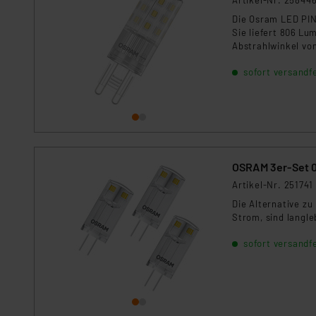
Artikel-Nr. 25844
Daten in Überwachungsprogr
Die Osram LED PIN
Unsere Kooperation mit dies
Sie liefert 806 Lu
Kommission sowie einer eige
Abstrahlwinkel vo
Daten, verbundenen Risiken
sofort versandfe
Impressum
|
Datenschutzer
OSRAM 3er-Set 0
Artikel-Nr. 251741
Die Alternative z
Strom, sind langle
sofort versandfe