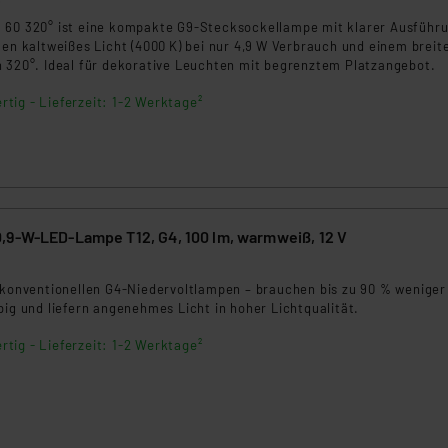
6
ammen verarbeiten, ohne dass hiergegen Klagemöglichkeiten fü
 60 320° ist eine kompakte G9-Stecksockellampe mit klarer Ausführ
en Dienstleistern stützt sich auf die Standarddatenschutzklause
men kaltweißes Licht (4000 K) bei nur 4,9 W Verbrauch und einem breit
nen Beurteilung der mit der Datenübermittlung, insbesondere der
n 320°. Ideal für dekorative Leuchten mit begrenztem Platzangebot.
.“
rtig - Lieferzeit: 1-2 Werktage²
klärung
,9-W-LED-Lampe T12, G4, 100 lm, warmweiß, 12 V
u konventionellen G4-Niedervoltlampen – brauchen bis zu 90 % weniger
big und liefern angenehmes Licht in hoher Lichtqualität.
rtig - Lieferzeit: 1-2 Werktage²