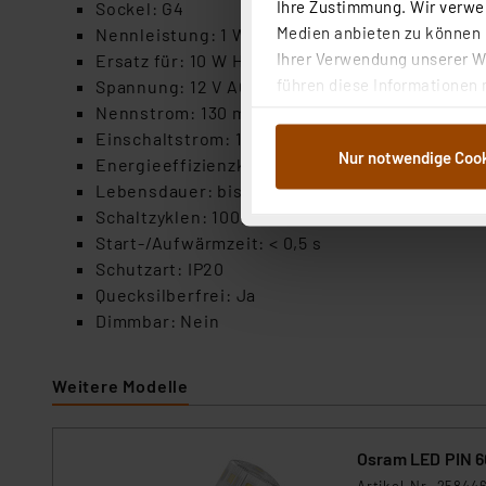
Ihre Zustimmung. Wir verwen
Sockel: G4
Medien anbieten zu können u
Nennleistung: 1 W
Ihrer Verwendung unserer We
Ersatz für: 10 W Halogen
führen diese Informationen 
Spannung: 12 V AC/DC
im Rahmen Ihrer Nutzung der
Nennstrom: 130 mA
dem Speichern und Abrufen 
Einschaltstrom: 12,3 A
Nur notwendige Coo
Weiterverarbeitung für die 
Energieeffizienzklasse: F (Skala A–G)
Abs.1a DSG-VO) zu. Eine deta
Lebensdauer: bis zu 15.000 h (L70/B50)
Button „Ablehnen oder Einst
Schaltzyklen: 100.000
ganz oder teilweise zustimm
Start-/Aufwärmzeit: < 0,5 s
anpassen oder widerrufen. 
Schutzart: IP20
Auswertung und Analyse bis 
Quecksilberfrei: Ja
dazu führen, dass die Einst
Dimmbar: Nein
„Einige Drittanbieter verar
Weitere Modelle
dieser Drittanbieter umfasst
Nähere Infos zu diesen Drit
Für die USA besteht kein A
Osram LED PIN 60
Datenschutz nach EU-Standa