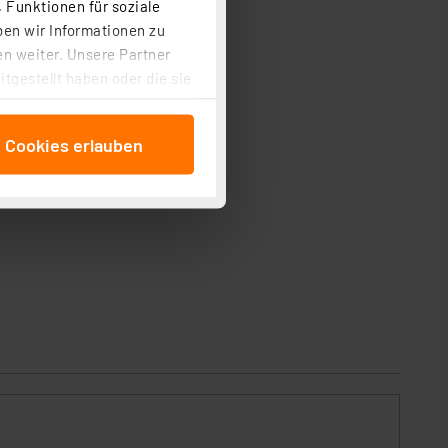
 Funktionen für soziale
ben wir Informationen zu
n weiter. Unsere Partner
tgestellt haben oder die sie
cken, stimmen Sie sowohl
anschließenden
e Cookies erlauben
beitungszwecke (Art. 6
 ist durch Klick auf den
 Cookies ablehnen oder ihr
 „Cookie Einstellungen“
tung dieser Daten zur
ser-Einstellungen können
r erneut angezeigt wird.
Einbindung von Cookies
. 49 (1) lit. a DSGVO.
n der Datenschutzerklärung.
s Land mit unzureichendem
örden personenbezogene