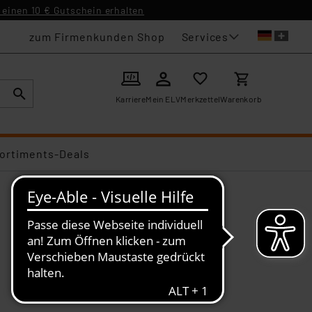
einen 10 € Gutschein erhalten
Services
zum Firmenkunden Shop
Karriere
Mein ELV
Merkzettel
Warenkorb
ortiments-Deals