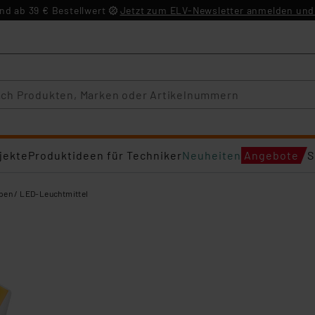
d ab 39 € Bestellwert
Jetzt zum ELV-Newsletter anmelden und 
jekte
Produktideen für Techniker
Neuheiten
Angebote
S
en / LED-Leuchtmittel