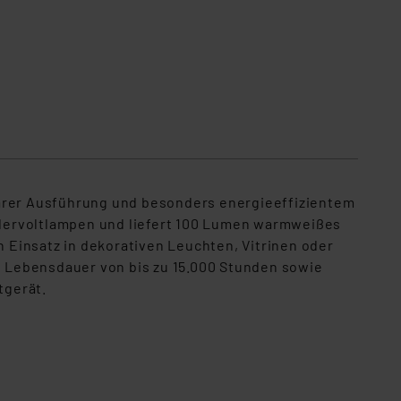
larer Ausführung und besonders energieeffizientem
edervoltlampen und liefert 100 Lumen warmweißes
n Einsatz in dekorativen Leuchten, Vitrinen oder
ne Lebensdauer von bis zu 15.000 Stunden sowie
tgerät.