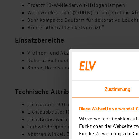
Ersetzt 10-W-Niedervolt-Halogenlampen
Warmweißes Licht (2700 K) für angenehme A
Sehr kompakte Bauform für dekorative Leuch
Breiter Abstrahlwinkel von 320°
Einsatzbereiche
Vitrinen- und Akzentbeleuchtung
Dekorative Leuchten im Wohnraum
Shops, Hotels und Gastronomiebereiche
Zustimmung
Technische Attribute
Lichtstrom: 100 lm
Diese Webseite verwendet C
Lichtausbeute: 100 lm/W
Wir verwenden Cookies auf u
Lichtfarbe: warmweiß (2700 K / 827)
Funktionen der Webseite zwi
Farbwiedergabeindex: Ra ≥ 80
Für die Verwendung von Cook
Abstrahlwinkel: 320°