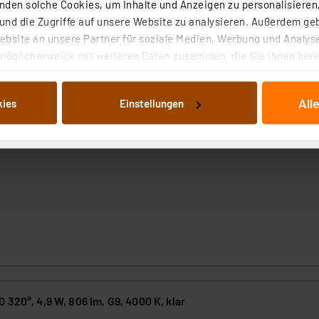
den solche Cookies, um Inhalte und Anzeigen zu personalisieren,
nd die Zugriffe auf unsere Website zu analysieren. Außerdem ge
bsite an unsere Partner für soziale Medien, Werbung und Analyse
möglicherweise mit weiteren Daten zusammen, die Sie ihnen berei
 Dienste gesammelt haben. Indem Sie auf „Alle akzeptieren“ kli
von Informationen auf Ihrem gerät (§25 Abs.1 TTDSG) sowie der 
All
kies
Einstellungen
nachfolgend dargestellten bzw. die von Ihnen ausgewählten Verar
illierte Auflistung der einzelnen Cookies nach Zweck und Anbieter
ellungen“ abrufbar. Sie können die Verwendung nicht notwendiger
en. Ihre erteilte Zustimmung können Sie jederzeit unter dem Link
Die Rechtmäßigkeit der Speicherung, Abrufung und Weiterverarbei
zum Zeitpunkt des Widerrufs bleibt hiervon unberührt. Ihre Brow
ellungen nicht längerfristig gespeichert werden und dieses Banne
beiten personenbezogene Daten in den USA. Ihre Einwilligung zur 
 daher ggf. auch die Verarbeitung Ihrer Daten in den USA gemäß Art
tanbietern und zu der jeweiligen Datenübermittlung erhalten Sie i
ngemessenheitsbeschluss der EU. Dies bedeutet, dass die USA al
 320°, 4,9 W, 806 lm, G9, 4000 K, klar
rds eingestuft wird. So besteht etwa das Risiko, dass US-Beh