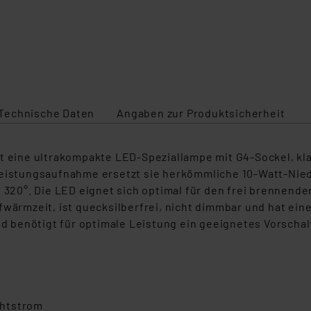
Technische Daten
Angaben zur Produktsicherheit
st eine ultrakompakte LED-Speziallampe mit G4-Sockel, k
 Leistungsaufnahme ersetzt sie herkömmliche 10-Watt-Ni
 320°. Die LED eignet sich optimal für den frei brennende
fwärmzeit, ist quecksilberfrei, nicht dimmbar und hat ei
nd benötigt für optimale Leistung ein geeignetes Vorschal
chtstrom