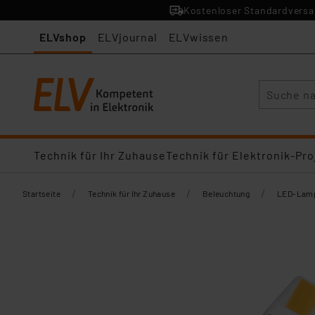
Kostenloser Standardversan
ELVshop
ELVjournal
ELVwissen
Suche
Technik für Ihr Zuhause
Technik für Elektronik-Pro
/
/
/
Startseite
Technik für Ihr Zuhause
Beleuchtung
LED-Lamp