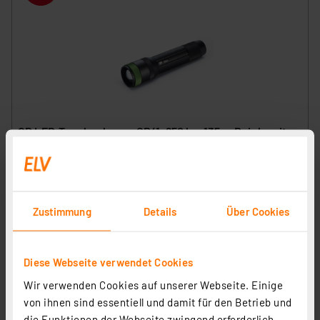
GP LED-Taschenlampe CR41, 650 lm, 135 m Reichweite,
max. 85 h Betrieb
Artikel-Nr. 252322
1
2
3
4
5
(1)
Zustimmung
Details
Über Cookies
24,95 €
Statt
27,81 € **
inkl. MwSt.
Diese Webseite verwendet Cookies
Informationen zu Versandkosten
Wir verwenden Cookies auf unserer Webseite. Einige
von ihnen sind essentiell und damit für den Betrieb und
die Funktionen der Webseite zwingend erforderlich.