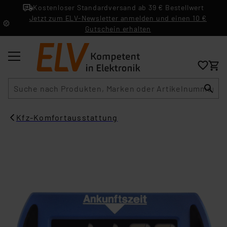
Kostenloser Standardversand ab 39 € Bestellwert
Jetzt zum ELV-Newsletter anmelden und einen 10 €
Gutschein erhalten
Suche
Kfz-Komfortausstattung