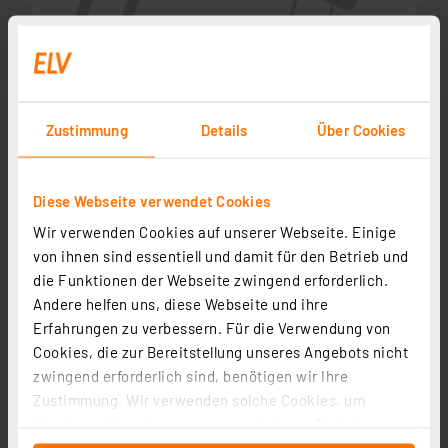
Zustimmung
Details
Über Cookies
Diese Webseite verwendet Cookies
Wir verwenden Cookies auf unserer Webseite. Einige
von ihnen sind essentiell und damit für den Betrieb und
die Funktionen der Webseite zwingend erforderlich.
Andere helfen uns, diese Webseite und ihre
Zubehör
Erfahrungen zu verbessern. Für die Verwendung von
Cookies, die zur Bereitstellung unseres Angebots nicht
zwingend erforderlich sind, benötigen wir Ihre
Bauteile-Lehre
Zustimmung. Wir verwenden solche Cookies, um
Artikel-Nr. 029290
Inhalte und Anzeigen zu personalisieren, Funktionen
1
2
3
4
5
(1)
für soziale Medien anbieten zu können und die Zugriffe