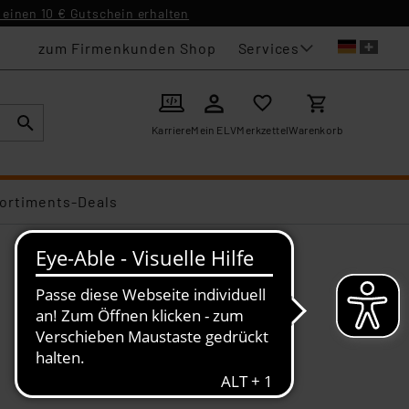
einen 10 € Gutschein erhalten
Services
zum Firmenkunden Shop
Karriere
Mein ELV
Merkzettel
Warenkorb
ortiments-Deals