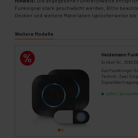
Hinweis:
Die angegebene Funkreichweite entspricht
Funksignal stark geschwächt werden. Bitte beacht
Decken und weitere Materialien typischerweise bis
Weitere Modelle
Heidemann Funkk
Artikel-Nr. 25823
Das Funkklingel-S
Technik. Zwei Emp
Signalübertragung
Klingelmelodien un
sofort versandfe
Anzeige blinkt bei
werden. Dank Funk
anpassen. Die Fre
Sender bietet hoh