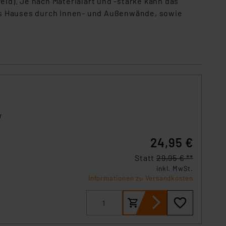
d). Je nach Materialart und -stärke kann das
es Hauses durch Innen- und Außenwände, sowie
r
24,95 €
viert
Statt
29,95 € **
inkl. MwSt.
Informationen zu Versandkosten