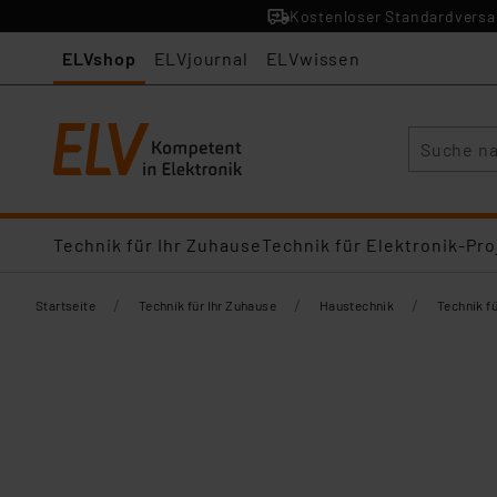
Kostenloser Standardversan
ELVshop
ELVjournal
ELVwissen
Suche
Technik für Ihr Zuhause
Technik für Elektronik-Pro
/
/
/
Startseite
Technik für Ihr Zuhause
Haustechnik
Technik f