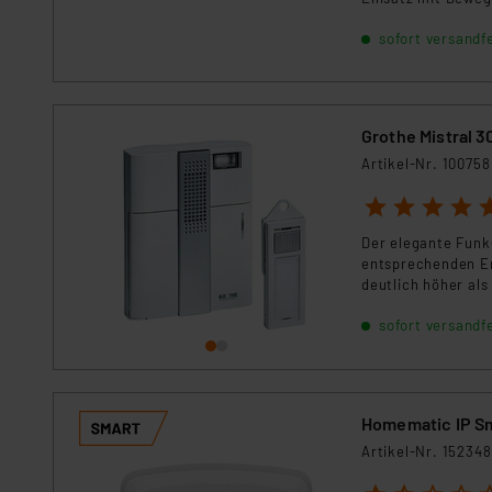
facher Rufuntersch
sofort versandfe
Eine Stummschaltu
bequem über die e
Grothe Mistral 
Artikel-Nr. 100758
1
2
3
4
5
Der elegante Funk
entsprechenden Er
deutlich höher al
sofort versandfe
Homematic IP S
Artikel-Nr. 152348
1
2
3
4
5