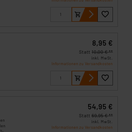
s Land mit unzureichendem
örden personenbezogene
r Europäer bestehen.
ln der Europäischen
 Art der übermittelten
8,95 €
Statt
10,00 € **
inkl. MwSt.
Informationen zu Versandkosten
54,95 €
Statt
69,95 € **
ren
inkl. MwSt.
den
Informationen zu Versandkosten
 2-