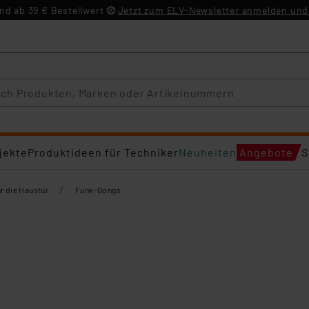
d ab 39 € Bestellwert
Jetzt zum ELV-Newsletter anmelden und 
jekte
Produktideen für Techniker
Neuheiten
Angebote
S
/
ür die Haustür
Funk-Gongs