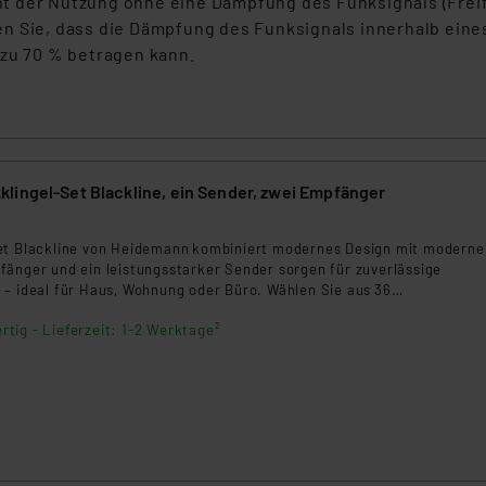
 der Nutzung ohne eine Dämpfung des Funksignals (Freifel
en Sie, dass die Dämpfung des Funksignals innerhalb ein
 zu 70 % betragen kann.
lingel-Set Blackline, ein Sender, zwei Empfänger
5
et Blackline von Heidemann kombiniert modernes Design mit moderne
fänger und ein leistungsstarker Sender sorgen für zuverlässige
 – ideal für Haus, Wohnung oder Büro. Wählen Sie aus 36
d stellen Sie die Lautstärke flexibel von 0 bis 89 dB ein. Die LED-
rtig - Lieferzeit: 1-2 Werktage²
 jedem Klingeln und kann auch als alleiniges Signal genutzt oder deakti
tionstasten lassen sich Melodie, Lautstärke und LED-Modus schnell
quenzwechselfunktion verhindert Störungen durch andere Geräte. Der
e Reichweite und durchdringt auch Hindernisse zuverlässig.