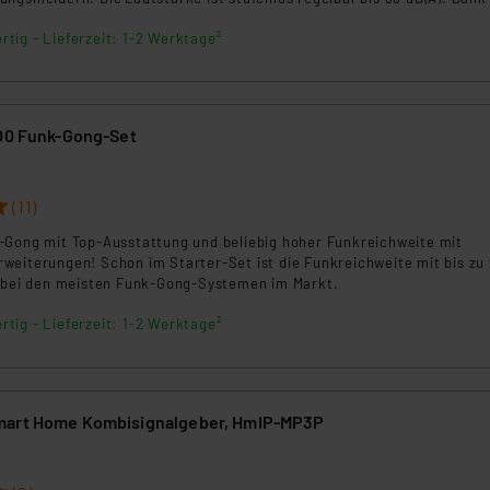
eidung erkennen Sie sofort, ob es an der Haupt- oder Nebentür kling
rtig - Lieferzeit: 1-2 Werktage²
ng mit LED-Kontrolle sorgt bei Bedarf für Ruhe. Die Bedienung erfol
asyTIP Bedieneinheit.
300 Funk-Gong-Set
(11)
-Gong mit Top-Ausstattung und beliebig hoher Funkreichweite mit
weiterungen! Schon im Starter-Set ist die Funkreichweite mit bis zu
s bei den meisten Funk-Gong-Systemen im Markt.
rtig - Lieferzeit: 1-2 Werktage²
mart Home Kombisignalgeber, HmIP-MP3P