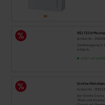
Für die USA besteht kein A
Datenschutz nach EU-Standa
Daten in Überwachungsprogr
Unsere Kooperation mit dies
Kommission sowie einer eige
Daten, verbundenen Risiken
RELTECH Mechan
Artikel-Nr. 25809
Impressum
|
Datenschutzer
Zweiklanggong in 
möglich.
sofort versandfe
Grothe Mehrklan
Artikel-Nr. 25822
Der Grothe Croma 
Tönen und Umschal
Einsatz mit Bewegu