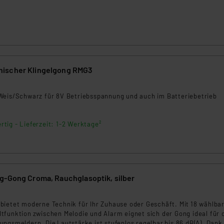
ngemessenheitsbeschluss der EU. Dies bedeutet, dass die USA al
rds eingestuft wird. So besteht etwa das Risiko, dass US-Beh
ammen verarbeiten, ohne dass hiergegen Klagemöglichkeiten fü
en Dienstleistern stützt sich auf die Standarddatenschutzklause
nen Beurteilung der mit der Datenübermittlung, insbesondere der
.“
ischer Klingelgong RMG3
5
klärung
Weis/Schwarz für 8V Betriebsspannung und auch im Batteriebetrieb
rtig - Lieferzeit: 1-2 Werktage²
g-Gong Croma, Rauchglasoptik, silber
3
bietet moderne Technik für Ihr Zuhause oder Geschäft. Mit 18 wählba
tfunktion zwischen Melodie und Alarm eignet sich der Gong ideal für 
ngsmeldern. Die Lautstärke ist stufenlos regelbar bis 86 dB(A). Dank