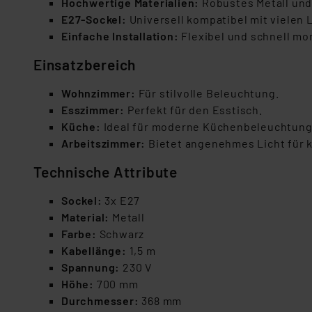
Hochwertige Materialien:
Robustes Metall und 
E27-Sockel:
Universell kompatibel mit vielen 
Einfache Installation:
Flexibel und schnell mon
Einsatzbereich
Wohnzimmer:
Für stilvolle Beleuchtung.
Esszimmer:
Perfekt für den Esstisch.
Küche:
Ideal für moderne Küchenbeleuchtung
Arbeitszimmer:
Bietet angenehmes Licht für k
Technische Attribute
Sockel:
3x E27
Material:
Metall
Farbe:
Schwarz
Kabellänge:
1,5 m
Spannung:
230 V
Höhe:
700 mm
Durchmesser:
368 mm