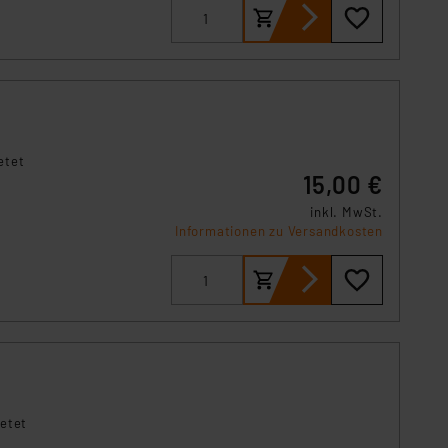
örden personenbezogene
r Europäer bestehen.
ln der Europäischen
 Art der übermittelten
etet
15,00 €
inkl. MwSt.
Informationen zu Versandkosten
ietet