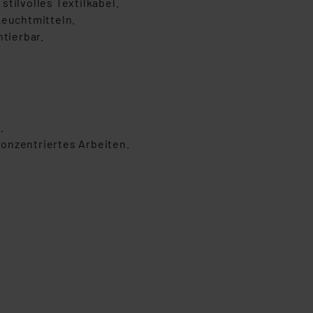
stilvolles Textilkabel.
Leuchtmitteln.
tierbar.
.
onzentriertes Arbeiten.