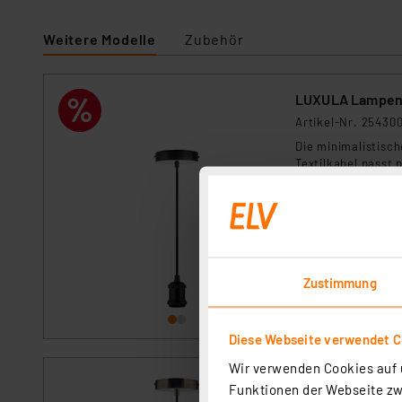
Weitere Modelle
Zubehör
LUXULA Lampenfa
Artikel-Nr. 25430
Die minimalistisc
Textilkabel passt 
individuelle Beleu
sofort versandfe
Zustimmung
Diese Webseite verwendet C
Wir verwenden Cookies auf u
LUXULA Lampenfa
Funktionen der Webseite zwi