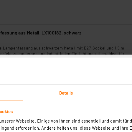
ssung aus Metall, LX100182, schwarz
0
he Lampenfassung aus schwarzem Metall mit E27-Sockel und 1,5 m
perfekt zu modernen und industriellen Einrichtungsstilen. Ideal für
chtungsideen.
rtig - Lieferzeit: 1-2 Werktage²
Details
ookies
nserer Webseite. Einige von ihnen sind essentiell und damit für d
ssung aus Metall, LX100183, Messing
ngend erforderlich. Andere helfen uns, diese Webseite und ihre 