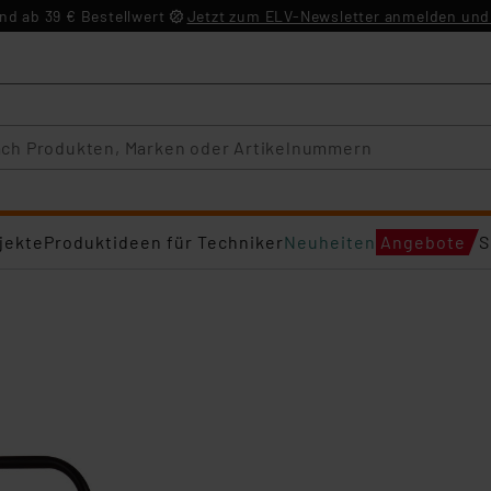
d ab 39 € Bestellwert
Jetzt zum ELV-Newsletter anmelden und 
jekte
Produktideen für Techniker
Neuheiten
Angebote
S