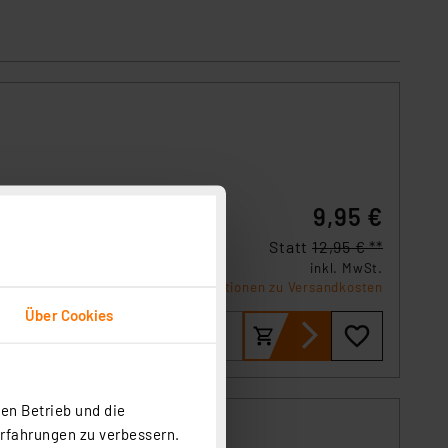
9,95 €
Statt
12,95 € **
inkl. MwSt.
Informationen zu Versandkosten
Über Cookies
en Betrieb und die
Erfahrungen zu verbessern.