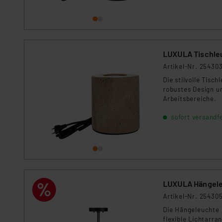
Datenschutz nach EU-Standa
Daten in Überwachungsprogr
Unsere Kooperation mit dies
Kommission sowie einer eige
LUXULA Tischleu
Daten, verbundenen Risiken
Artikel-Nr. 25430
Impressum
|
Datenschutzer
Die stilvolle Tisc
robustes Design u
Arbeitsbereiche.
sofort versandfe
LUXULA Hängele
Artikel-Nr. 25430
Die Hängeleuchte 
flexible Lichtarra