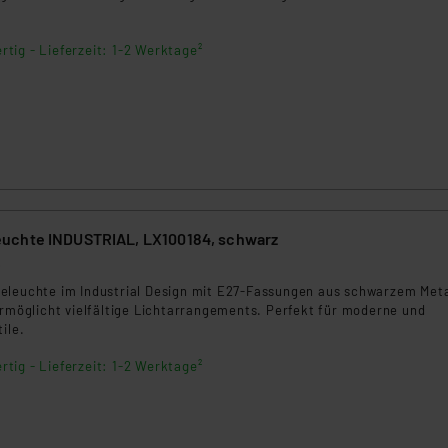
rtig - Lieferzeit: 1-2 Werktage²
uchte INDUSTRIAL, LX100184, schwarz
6
eleuchte im Industrial Design mit E27-Fassungen aus schwarzem Meta
ermöglicht vielfältige Lichtarrangements. Perfekt für moderne und
ile.
rtig - Lieferzeit: 1-2 Werktage²