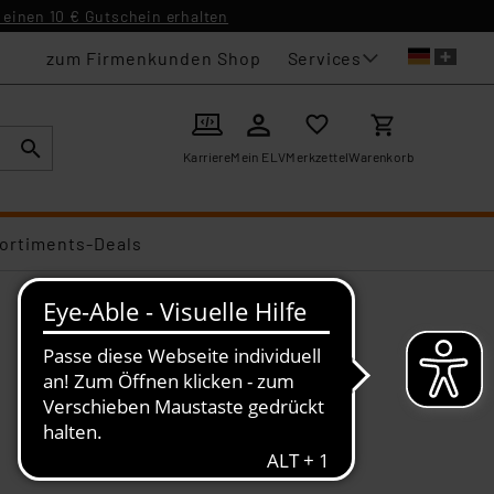
einen 10 € Gutschein erhalten
Services
zum Firmenkunden Shop
Karriere
Mein ELV
Merkzettel
Warenkorb
ortiments-Deals