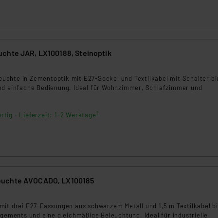
rds eingestuft wird. So besteht etwa das Risiko, dass US-Beh
ammen verarbeiten, ohne dass hiergegen Klagemöglichkeiten fü
en Dienstleistern stützt sich auf die Standarddatenschutzklause
nen Beurteilung der mit der Datenübermittlung, insbesondere der
chte JAR, LX100188, Steinoptik
.“
3
klärung
hleuchte in Zementoptik mit E27-Sockel und Textilkabel mit Schalter bi
nd einfache Bedienung. Ideal für Wohnzimmer, Schlafzimmer und
rtig - Lieferzeit: 1-2 Werktage²
uchte AVOCADO, LX100185
5
mit drei E27-Fassungen aus schwarzem Metall und 1,5 m Textilkabel b
ngements und eine gleichmäßige Beleuchtung. Ideal für industrielle