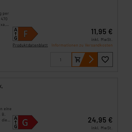
ln der Europäischen
 Art der übermittelten
g per
 470
exa,
11,95 €
inkl. MwSt.
Produktdatenblatt
Informationen zu Versandkosten
K,
nn eine
 B.
24,95 €
 die
inkl. MwSt.