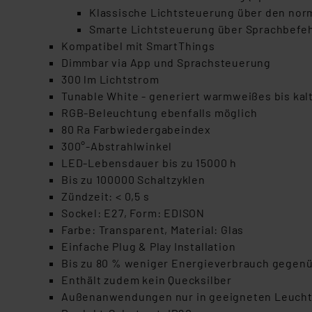
Klassische Lichtsteuerung über den norm
Smarte Lichtsteuerung über Sprachbefeh
Kompatibel mit SmartThings
Dimmbar via App und Sprachsteuerung
300 lm Lichtstrom
Tunable White - generiert warmweißes bis kalt
RGB-Beleuchtung ebenfalls möglich
80 Ra Farbwiedergabeindex
300°-Abstrahlwinkel
LED-Lebensdauer bis zu 15000 h
Bis zu 100000 Schaltzyklen
Zündzeit: < 0,5 s
Sockel: E27, Form: EDISON
Farbe: Transparent, Material: Glas
Einfache Plug & Play Installation
Bis zu 80 % weniger Energieverbrauch gegen
Enthält zudem kein Quecksilber
Außenanwendungen nur in geeigneten Leucht