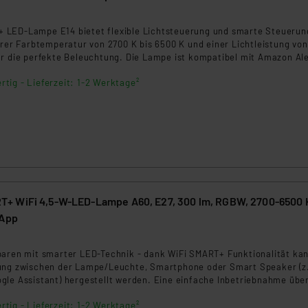
en Dienstleistern stützt sich auf die Standarddatenschutzklause
9
nen Beurteilung der mit der Datenübermittlung, insbesondere der
LED-Lampe E14 bietet flexible Lichtsteuerung und smarte Steuerun
.“
arer Farbtemperatur von 2700 K bis 6500 K und einer Lichtleistung von
ür die perfekte Beleuchtung. Die Lampe ist kompatibel mit Amazon Al
e HomeKit und Matter, ideal für den Innenbereich.
klärung
rtig - Lieferzeit: 1-2 Werktage²
 WiFi 4,5-W-LED-Lampe A60, E27, 300 lm, RGBW, 2700-6500 
 App
3
paren mit smarter LED-Technik - dank WiFi SMART+ Funktionalität ka
ung zwischen der Lampe/Leuchte, Smartphone oder Smart Speaker (z.
gle Assistant) hergestellt werden. Eine einfache Inbetriebnahme über
istungsangebot des SMART+ Sortiments ab.
rtig - Lieferzeit: 1-2 Werktage²