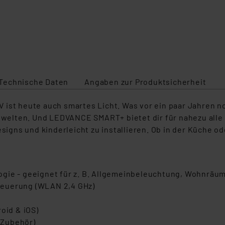
Technische Daten
Angaben zur Produktsicherheit
ist heute auch smartes Licht. Was vor ein paar Jahren no
welten. Und LEDVANCE SMART+ bietet dir für nahezu all
esigns und kinderleicht zu installieren. Ob in der Küche 
ogie - geeignet für z. B. Allgemeinbeleuchtung, Wohnräu
teuerung (WLAN 2,4 GHz)
id & iOS)
 Zubehör)