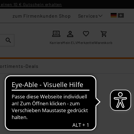
einen 10 € Gutschein erhalten
Services
zum Firmenkunden Shop
Karriere
Mein ELV
Merkzettel
Warenkorb
ortiments-Deals