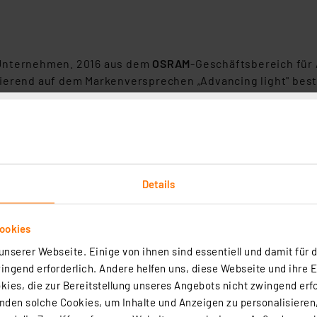
-Unternehmen. 2016 aus dem
OSRAM
-Geschäftsbereich für
sierend auf dem Markenversprechen „Advancing light" bes
dekorativen, modernen und funktionalen LED-Leuchten. Tra
eren das hochwertige Sortiment.
Details
e LED-Lampe, E27, Filament, RGBWW, dimmbar, WLAN, Matter
2
ookies
te bietet eine stilvolle Beleuchtungslösung mit nahtloser Integration 
nserer Webseite. Einige von ihnen sind essentiell und damit für d
 Matter- und WLAN-Kompatibilität können Sie Ihre Beleuchtung beq
ngend erforderlich. Andere helfen uns, diese Webseite und ihre 
gte Smart-Home-Plattform steuern und genießen die Vorteile.
ies, die zur Bereitstellung unseres Angebots nicht zwingend erfo
rtig - Lieferzeit: 1-2 Werktage²
den solche Cookies, um Inhalte und Anzeigen zu personalisieren,