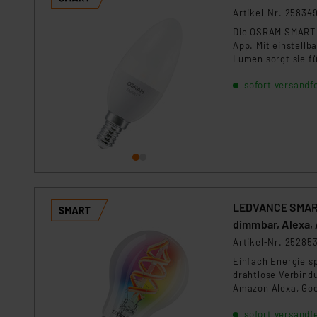
Unsere Kooperation mit dies
Artikel-Nr. 25834
Kommission sowie einer eige
Die OSRAM SMART+ 
Daten, verbundenen Risiken
App. Mit einstellb
Lumen sorgt sie f
Google Home, Appl
Impressum
|
Datenschutzer
sofort versandfe
LEDVANCE SMART+
dimmbar, Alexa,
Artikel-Nr. 25285
Einfach Energie s
drahtlose Verbind
Amazon Alexa, Goo
App rundet das Le
sofort versandfe