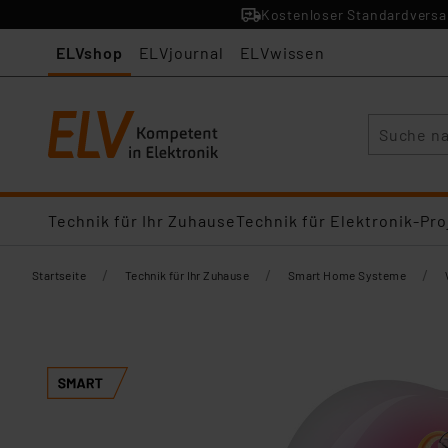
Kostenloser Standardversan
ELVshop
ELVjournal
ELVwissen
Suche
Technik für Ihr Zuhause
Technik für Elektronik-Pro
/
/
/
Startseite
Technik für Ihr Zuhause
Smart Home Systeme