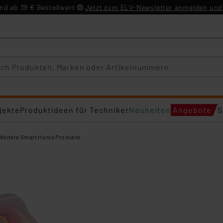
d ab 39 € Bestellwert
Jetzt zum ELV-Newsletter anmelden und 
jekte
Produktideen für Techniker
Neuheiten
Angebote
S
Weitere Smart Home Produkte