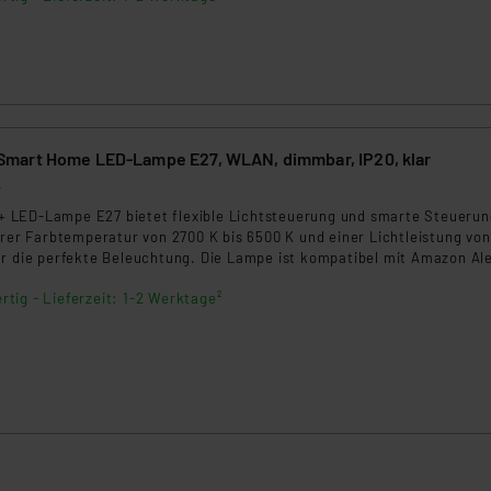
mart Home LED-Lampe E27, WLAN, dimmbar, IP20, klar
4
LED-Lampe E27 bietet flexible Lichtsteuerung und smarte Steuerun
arer Farbtemperatur von 2700 K bis 6500 K und einer Lichtleistung vo
ür die perfekte Beleuchtung. Die Lampe ist kompatibel mit Amazon Al
e HomeKit und Matter, ideal für den Innenbereich.
rtig - Lieferzeit: 1-2 Werktage²