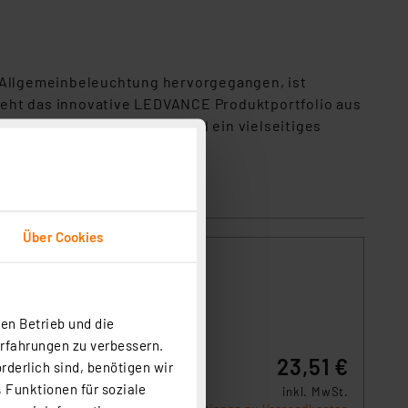
 Allgemeinbeleuchtung hervorgegangen, ist
teht das innovative LEDVANCE Produktportfolio aus
ditionelle Leuchtmittel und ein vielseitiges
Über Cookies
in Ihr
en Betrieb und die
uem
Erfahrungen zu verbessern.
23,51 €
rderlich sind, benötigen wir
 Funktionen für soziale
inkl. MwSt.