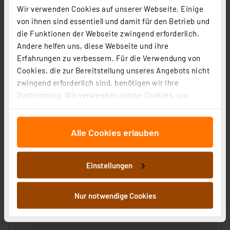
Wir verwenden Cookies auf unserer Webseite. Einige
von ihnen sind essentiell und damit für den Betrieb und
die Funktionen der Webseite zwingend erforderlich.
ELV Platinenhalter, drehbar
Andere helfen uns, diese Webseite und ihre
Artikel-Nr. 127791
Erfahrungen zu verbessern. Für die Verwendung von
Cookies, die zur Bereitstellung unseres Angebots nicht
1
2
3
4
5
(7)
zwingend erforderlich sind, benötigen wir Ihre
9,95 €
Zustimmung. Wir verwenden solche Cookies, um
Inhalte und Anzeigen zu personalisieren, Funktionen
inkl. MwSt.
für soziale Medien anbieten zu können und die Zugriffe
Informationen zu Versandkosten
Alle Cookies erlauben
auf unsere Website zu analysieren. Außerdem geben
wir Informationen zu Ihrer Verwendung unserer Website
an unsere Partner für soziale Medien, Werbung und
Einstellungen
Analysen weiter. Unsere Partner führen diese
Informationen möglicherweise mit weiteren Daten
ELV No-Clean Lötzinn bleifrei Sn99Cu1+ML, 1,5 mm, 100
zusammen, die Sie ihnen bereitgestellt haben oder die
Nur notwendige Cookies
g
sie im Rahmen Ihrer Nutzung der Dienste gesammelt
Artikel-Nr. 107680
haben. Indem Sie auf „Alle akzeptieren“ klicken,