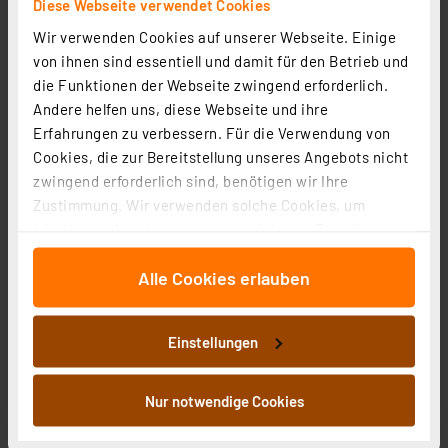
Diese Webseite verwendet Cookies
Wir verwenden Cookies auf unserer Webseite. Einige
von ihnen sind essentiell und damit für den Betrieb und
die Funktionen der Webseite zwingend erforderlich.
Andere helfen uns, diese Webseite und ihre
ELV Platinenhalter, drehbar
Erfahrungen zu verbessern. Für die Verwendung von
Artikel-Nr. 127791
Cookies, die zur Bereitstellung unseres Angebots nicht
zwingend erforderlich sind, benötigen wir Ihre
1
2
3
4
5
(7)
Zustimmung. Wir verwenden solche Cookies, um
9,95 €
Inhalte und Anzeigen zu personalisieren, Funktionen
für soziale Medien anbieten zu können und die Zugriffe
inkl. MwSt.
Informationen zu Versandkosten
Alle Cookies erlauben
auf unsere Website zu analysieren. Außerdem geben
wir Informationen zu Ihrer Verwendung unserer Website
an unsere Partner für soziale Medien, Werbung und
Einstellungen
Analysen weiter. Unsere Partner führen diese
Informationen möglicherweise mit weiteren Daten
zusammen, die Sie ihnen bereitgestellt haben oder die
Nur notwendige Cookies
ELV No-Clean Lötzinn bleifrei Sn99Cu1+ML, 1,5 mm, 100
sie im Rahmen Ihrer Nutzung der Dienste gesammelt
g
haben. Indem Sie auf „Alle akzeptieren“ klicken,