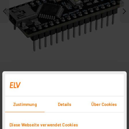
Zubehör
Zustimmung
Details
Über Cookies
ELV No-Clean Lötzinn bleifrei Sn99Cu1+ML, 1,5 mm, 100
g
Artikel-Nr. 107680
Diese Webseite verwendet Cookies