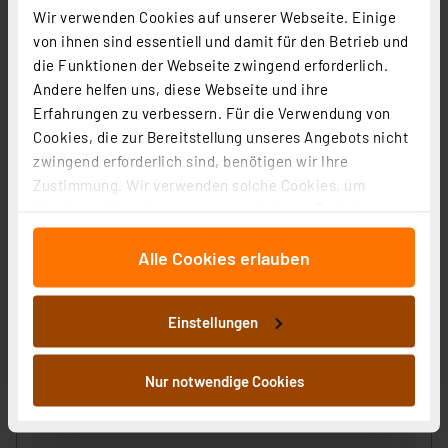
Wir verwenden Cookies auf unserer Webseite. Einige
1
2
3
4
5
(3)
von ihnen sind essentiell und damit für den Betrieb und
10,95 €
die Funktionen der Webseite zwingend erforderlich.
Andere helfen uns, diese Webseite und ihre
inkl. MwSt.
Informationen zu Versandkosten
Erfahrungen zu verbessern. Für die Verwendung von
Cookies, die zur Bereitstellung unseres Angebots nicht
zwingend erforderlich sind, benötigen wir Ihre
Zustimmung. Wir verwenden solche Cookies, um
Inhalte und Anzeigen zu personalisieren, Funktionen
für soziale Medien anbieten zu können und die Zugriffe
Alle Cookies erlauben
auf unsere Website zu analysieren. Außerdem geben
wir Informationen zu Ihrer Verwendung unserer Website
an unsere Partner für soziale Medien, Werbung und
Einstellungen
Analysen weiter. Unsere Partner führen diese
Informationen möglicherweise mit weiteren Daten
zusammen, die Sie ihnen bereitgestellt haben oder die
Nur notwendige Cookies
ELV Platinenhalter, drehbar
sie im Rahmen Ihrer Nutzung der Dienste gesammelt
Artikel-Nr. 127791
haben. Indem Sie auf „Alle akzeptieren“ klicken,