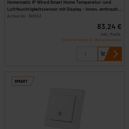
hiergegen Klagemöglichkeiten für Europäer bestehen.
Homematic IP Wired Smart Home Temperatur- und
Unsere Kooperation mit diesen Dienstleistern stützt
Luftfeuchtigkeitssensor mit Display – innen, anthrazit,
sich auf die Standarddatenschutzklauseln der
HmIPW-STHD-A
Artikel-Nr. 160553
Europäischen Kommission sowie einer eigenen
83,24 €
Beurteilung der mit der Datenübermittlung,
inkl. MwSt.
insbesondere der Art der übermittelten Daten,
Informationen zu Versandkosten
verbundenen Risiken.“
Impressum
|
Datenschutzerklärung