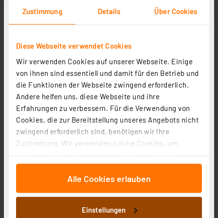
Zustimmung
Details
Über Cookies
Diese Webseite verwendet Cookies
Wir verwenden Cookies auf unserer Webseite. Einige
von ihnen sind essentiell und damit für den Betrieb und
die Funktionen der Webseite zwingend erforderlich.
Andere helfen uns, diese Webseite und ihre
Erfahrungen zu verbessern. Für die Verwendung von
Cookies, die zur Bereitstellung unseres Angebots nicht
zwingend erforderlich sind, benötigen wir Ihre
Zustimmung. Wir verwenden solche Cookies, um
Inhalte und Anzeigen zu personalisieren, Funktionen
Homematic IP Smart Home CO2-Sensor, 230 V, HmIP-
für soziale Medien anbieten zu können und die Zugriffe
SCTH230
Alle Cookies erlauben
auf unsere Website zu analysieren. Außerdem geben
Artikel-Nr. 155592
wir Informationen zu Ihrer Verwendung unserer Website
an unsere Partner für soziale Medien, Werbung und
1
2
3
4
5
(1)
Einstellungen
Analysen weiter. Unsere Partner führen diese