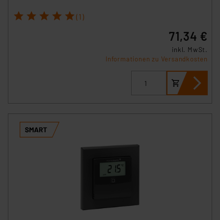
unberührt. Ihre Browser-Einstellungen können dazu
1
2
3
4
5
(1)
führen, dass die Einstellungen nicht längerfristig
71,34 €
gespeichert werden und dieses Banner erneut
angezeigt wird.
inkl. MwSt.
Informationen zu Versandkosten
„Einige Drittanbieter verarbeiten personenbezogene
Daten in den USA. Ihre Einwilligung zur Einbindung von
Cookies dieser Drittanbieter umfasst daher ggf. auch
die Verarbeitung Ihrer Daten in den USA gemäß Art. 49
(1) lit. a DSGVO. Nähere Infos zu diesen Drittanbietern
und zu der jeweiligen Datenübermittlung erhalten Sie in
der Datenschutzerklärung. Für die USA besteht kein
Angemessenheitsbeschluss der EU. Dies bedeutet,
dass die USA als Land mit unzureichendem
Datenschutz nach EU-Standards eingestuft wird. So
besteht etwa das Risiko, dass US-Behörden
personenbezogene Daten in
Überwachungsprogrammen verarbeiten, ohne dass