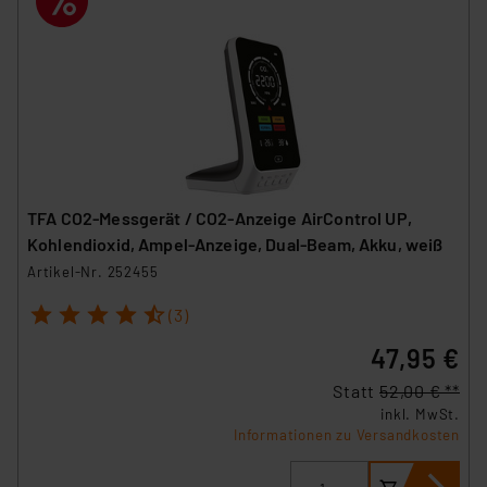
TFA CO2-Messgerät / CO2-Anzeige AirControl UP,
Kohlendioxid, Ampel-Anzeige, Dual-Beam, Akku, weiß
Artikel-Nr. 252455
1
2
3
4
5
(3)
47,95 €
Statt
52,00 € **
inkl. MwSt.
Informationen zu Versandkosten