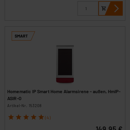
Homematic IP Smart Home Alarmsirene – außen, HmIP-
ASIR-O
Artikel-Nr. 153208
1
2
3
4
5
(4)
149,95 €