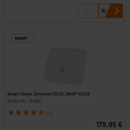
Smart Home Zentrale CCU3, HmIP-CCU3
Artikel-Nr. 151965
1
2
3
4
5
(28)
179,95 €