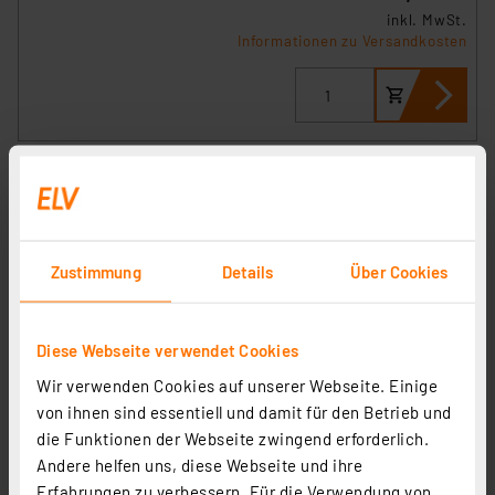
inkl. MwSt.
Informationen zu Versandkosten
Zustimmung
Details
Über Cookies
Diese Webseite verwendet Cookies
Wir verwenden Cookies auf unserer Webseite. Einige
Homematic IP Smart Home Bewegungsmelder mit
von ihnen sind essentiell und damit für den Betrieb und
Schaltaktor – außen, HmIP-SMO230
die Funktionen der Webseite zwingend erforderlich.
Andere helfen uns, diese Webseite und ihre
Artikel-Nr. 156737
Erfahrungen zu verbessern. Für die Verwendung von