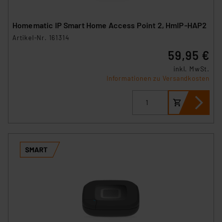
(1) lit. a DSGVO. Nähere Infos zu diesen Drittanbietern
und zu der jeweiligen Datenübermittlung erhalten Sie in
Homematic IP Smart Home Access Point 2, HmIP-HAP2
der Datenschutzerklärung. Für die USA besteht kein
Artikel-Nr. 161314
Angemessenheitsbeschluss der EU. Dies bedeutet,
59,95 €
dass die USA als Land mit unzureichendem
Datenschutz nach EU-Standards eingestuft wird. So
inkl. MwSt.
besteht etwa das Risiko, dass US-Behörden
Informationen zu Versandkosten
personenbezogene Daten in
Überwachungsprogrammen verarbeiten, ohne dass
hiergegen Klagemöglichkeiten für Europäer bestehen.
Unsere Kooperation mit diesen Dienstleistern stützt
sich auf die Standarddatenschutzklauseln der
Europäischen Kommission sowie einer eigenen
Beurteilung der mit der Datenübermittlung,
insbesondere der Art der übermittelten Daten,
verbundenen Risiken.“
Impressum
|
Datenschutzerklärung