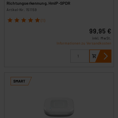
VO) zu. Eine detaillierte Auflistung der einzelnen
Richtungserkennung, HmIP-SPDR
Cookies nach Zweck und Anbieter ist durch Klick auf
Artikel-Nr. 151159
den Button „Ablehnen oder Einstellungen“ abrufbar. Sie
1
2
3
4
5
können die Verwendung nicht notwendiger Cookies
(1)
ablehnen oder ihr ganz oder teilweise zustimmen. Ihre
99,95 €
erteilte Zustimmung können Sie jederzeit unter dem
inkl. MwSt.
Link „Cookie Einstellungen“ anpassen oder widerrufen.
Informationen zu Versandkosten
Die Rechtmäßigkeit der Speicherung, Abrufung und
Weiterverarbeitung dieser Daten zur Auswertung und
Analyse bis zum Zeitpunkt des Widerrufs bleibt hiervon
unberührt. Ihre Browser-Einstellungen können dazu
führen, dass die Einstellungen nicht längerfristig
gespeichert werden und dieses Banner erneut
angezeigt wird.
„Einige Drittanbieter verarbeiten personenbezogene
Daten in den USA. Ihre Einwilligung zur Einbindung von
Cookies dieser Drittanbieter umfasst daher ggf. auch
die Verarbeitung Ihrer Daten in den USA gemäß Art. 49