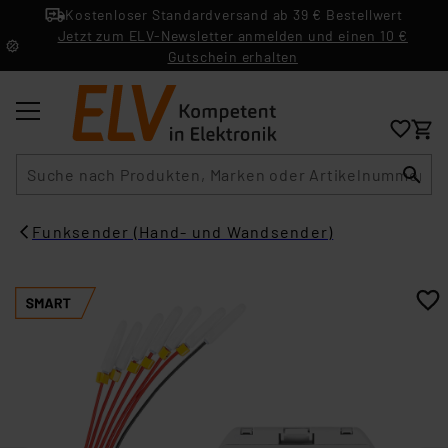
Kostenloser Standardversand ab 39 € Bestellwert
Jetzt zum ELV-Newsletter anmelden und einen 10 €
Gutschein erhalten
Suche
Funksender (Hand- und Wandsender)