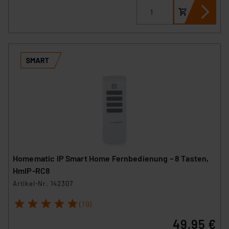
Homematic IP Smart Home Fernbedienung – 8 Tasten,
HmIP-RC8
Artikel-Nr. 142307
1
2
3
4
5
(19)
49,95 €