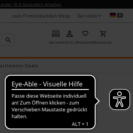
einen 10 € Gutschein erhalten
Services
zum Firmenkunden Shop
Karriere
Mein ELV
Merkzettel
Warenkorb
ortiments-Deals