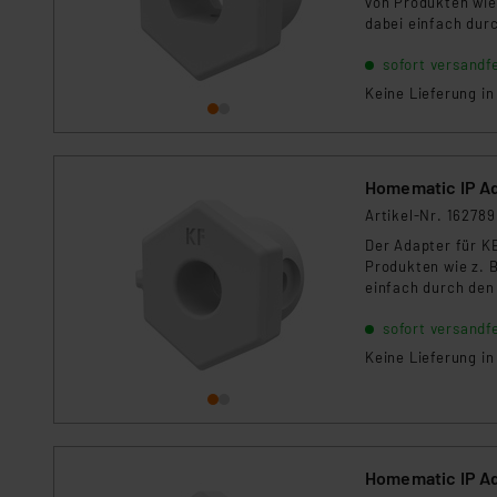
von Produkten wie 
dieser Drittanbieter umfasst
dabei einfach dur
Nähere Infos zu diesen Drit
sofort versandfe
Für die USA besteht kein A
Keine Lieferung i
Datenschutz nach EU-Standa
Daten in Überwachungsprogr
Unsere Kooperation mit dies
Kommission sowie einer eige
Homematic IP Ad
Daten, verbundenen Risiken
Artikel-Nr. 162789
Der Adapter für K
Impressum
|
Datenschutzer
Produkten wie z. B
einfach durch den
sofort versandfe
Keine Lieferung i
Homematic IP Ad