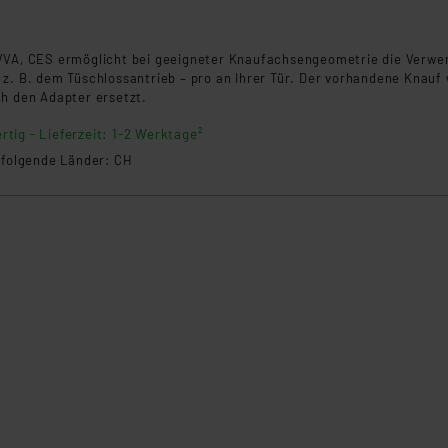
VVA, CES ermöglicht bei geeigneter Knaufachsengeometrie die Verw
z. B. dem Tüschlossantrieb – pro an Ihrer Tür. Der vorhandene Knauf 
ch den Adapter ersetzt.
rtig - Lieferzeit: 1-2 Werktage²
n folgende Länder: CH