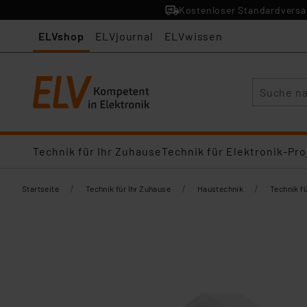
Kostenloser Standardversan
ELVshop
ELVjournal
ELVwissen
Suche
Technik für Ihr Zuhause
Technik für Elektronik-Pro
/
/
/
Startseite
Technik für Ihr Zuhause
Haustechnik
Technik f