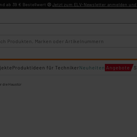
d ab 39 € Bestellwert
Jetzt zum ELV-Newsletter anmelden und 
jekte
Produktideen für Techniker
Neuheiten
Angebote
S
ür die Haustür