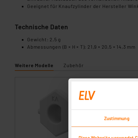
Geeignet für Knaufzylinder der Hersteller Wi
Technische Daten
Gewicht: 2,5 g
Abmessungen (B × H × T): 21,9 × 20,5 × 14,3 mm
Weitere Modelle
Zubehör
Homematic IP Ada
iseo, HmIP-ADA
Artikel-Nr. 162765
Der Adapter für A
Einsatz kompatibl
Zustimmung
sofort versandfe
Keine Lieferung i
Diese Webseite verwendet C