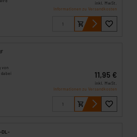
wird
inkl. MwSt.
. 49 (1) lit. a DSGVO.
Informationen zu Versandkosten
n der Datenschutzerklärung.
s Land mit unzureichendem
örden personenbezogene
r Europäer bestehen.
ln der Europäischen
 Art der übermittelten
KF
g von
11,95 €
 dabei
inkl. MwSt.
Informationen zu Versandkosten
A-DL-