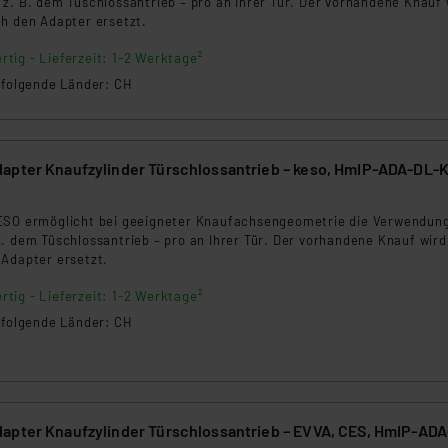
z. B. dem Tüschlossantrieb – pro an Ihrer Tür. Der vorhandene Knauf 
 daher ggf. auch die Verarbeitung Ihrer Daten in den USA gemäß Art
ch den Adapter ersetzt.
tanbietern und zu der jeweiligen Datenübermittlung erhalten Sie i
rtig - Lieferzeit: 1-2 Werktage²
ngemessenheitsbeschluss der EU. Dies bedeutet, dass die USA al
n folgende Länder: CH
rds eingestuft wird. So besteht etwa das Risiko, dass US-Beh
ammen verarbeiten, ohne dass hiergegen Klagemöglichkeiten fü
en Dienstleistern stützt sich auf die Standarddatenschutzklause
nen Beurteilung der mit der Datenübermittlung, insbesondere der
apter Knaufzylinder Türschlossantrieb – keso, HmIP-ADA-DL-
.“
ESO ermöglicht bei geeigneter Knaufachsengeometrie die Verwendun
klärung
. dem Tüschlossantrieb – pro an Ihrer Tür. Der vorhandene Knauf wird
 Adapter ersetzt.
rtig - Lieferzeit: 1-2 Werktage²
n folgende Länder: CH
apter Knaufzylinder Türschlossantrieb – EVVA, CES, HmIP-AD