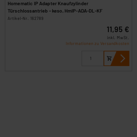
Homematic IP Adapter Knaufzylinder
dass die USA als Land mit unzureichendem
Türschlossantrieb – keso, HmIP-ADA-DL-KF
Datenschutz nach EU-Standards eingestuft wird. So
Artikel-Nr. 162789
besteht etwa das Risiko, dass US-Behörden
11,95 €
personenbezogene Daten in
Überwachungsprogrammen verarbeiten, ohne dass
inkl. MwSt.
hiergegen Klagemöglichkeiten für Europäer bestehen.
Informationen zu Versandkosten
Unsere Kooperation mit diesen Dienstleistern stützt
sich auf die Standarddatenschutzklauseln der
Europäischen Kommission sowie einer eigenen
Beurteilung der mit der Datenübermittlung,
insbesondere der Art der übermittelten Daten,
verbundenen Risiken.“
Impressum
|
Datenschutzerklärung