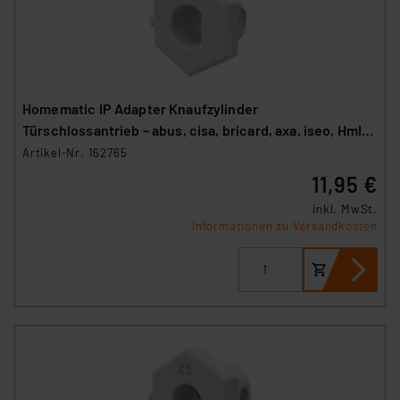
Homematic IP Adapter Knaufzylinder
Türschlossantrieb – abus, cisa, bricard, axa, iseo, HmIP-
ADA-DL-KA
Artikel-Nr. 162765
11,95 €
inkl. MwSt.
Informationen zu Versandkosten