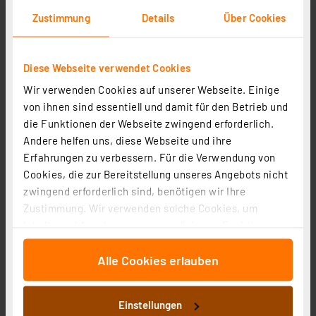
Artikel-Nr. 258243
Zustimmung
Details
Über Cookies
9,95 €
inkl. MwSt.
Diese Webseite verwendet Cookies
Informationen zu Versandkosten
Wir verwenden Cookies auf unserer Webseite. Einige
von ihnen sind essentiell und damit für den Betrieb und
die Funktionen der Webseite zwingend erforderlich.
Andere helfen uns, diese Webseite und ihre
Erfahrungen zu verbessern. Für die Verwendung von
Heidemann ISO FLEX Gelbox mit 2
Cookies, die zur Bereitstellung unseres Angebots nicht
Verbindungsklemmen, 1 Stück
zwingend erforderlich sind, benötigen wir Ihre
Artikel-Nr. 258242
Zustimmung. Wir verwenden solche Cookies, um
Inhalte und Anzeigen zu personalisieren, Funktionen
12,95 €
für soziale Medien anbieten zu können und die Zugriffe
inkl. MwSt.
Alle Cookies erlauben
auf unsere Website zu analysieren. Außerdem geben
Informationen zu Versandkosten
wir Informationen zu Ihrer Verwendung unserer Website
an unsere Partner für soziale Medien, Werbung und
Einstellungen
Analysen weiter. Unsere Partner führen diese