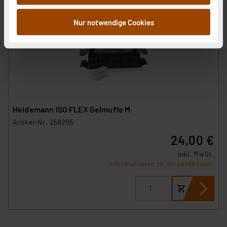
Informationen möglicherweise mit weiteren Daten
zusammen, die Sie ihnen bereitgestellt haben oder die
Nur notwendige Cookies
sie im Rahmen Ihrer Nutzung der Dienste gesammelt
haben. Indem Sie auf „Alle akzeptieren“ klicken,
stimmen Sie sowohl dem Speichern und Abrufen von
Informationen auf Ihrem gerät (§25 Abs.1 TTDSG) sowie
der anschließenden Weiterverarbeitung für die
nachfolgend dargestellten bzw. die von Ihnen
ausgewählten Verarbeitungszwecke (Art. 6 Abs.1a DSG-
Heidemann ISO FLEX Gelmuffe M
VO) zu. Eine detaillierte Auflistung der einzelnen
Artikel-Nr. 258205
Cookies nach Zweck und Anbieter ist durch Klick auf
24,00 €
den Button „Ablehnen oder Einstellungen“ abrufbar. Sie
können die Verwendung nicht notwendiger Cookies
inkl. MwSt.
Informationen zu Versandkosten
ablehnen oder ihr ganz oder teilweise zustimmen. Ihre
erteilte Zustimmung können Sie jederzeit unter dem
Link „Cookie Einstellungen“ anpassen oder widerrufen.
Die Rechtmäßigkeit der Speicherung, Abrufung und
Weiterverarbeitung dieser Daten zur Auswertung und
Analyse bis zum Zeitpunkt des Widerrufs bleibt hiervon