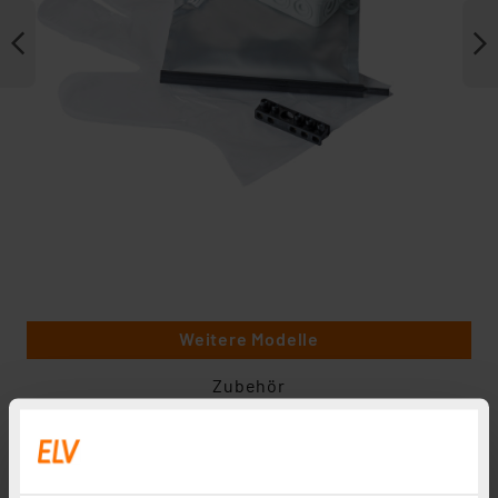
Weitere Modelle
Zubehör
Heidemann ISO FLEX Gelbox mit 1 Verbindungsklemme,
1 Stück