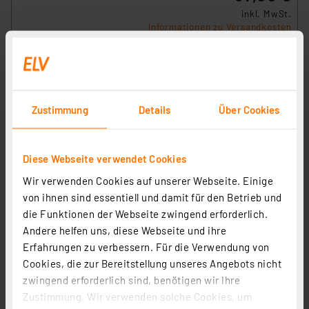
inkl. MwSt.
Informationen zu Versandkosten
Zustimmung
Details
Über Cookies
Diese Webseite verwendet Cookies
Heidemann ISO FLEX Gel
Wir verwenden Cookies auf unserer Webseite. Einige
Artikel-Nr. 258203
von ihnen sind essentiell und damit für den Betrieb und
27,95 €
die Funktionen der Webseite zwingend erforderlich.
Statt
33,00 € **
Andere helfen uns, diese Webseite und ihre
inkl. MwSt.
Erfahrungen zu verbessern. Für die Verwendung von
Informationen zu Versandkosten
Cookies, die zur Bereitstellung unseres Angebots nicht
zwingend erforderlich sind, benötigen wir Ihre
Zustimmung. Wir verwenden solche Cookies, um