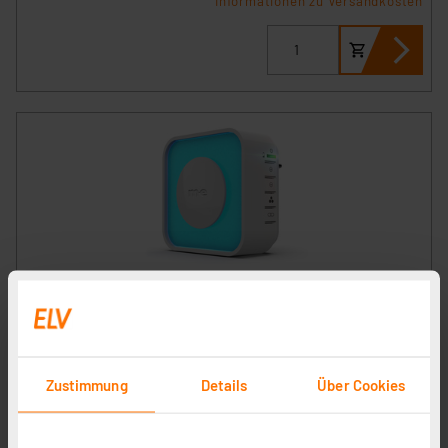
Informationen zu Versandkosten
Me Funk-Gong Bell-510 für Bell-50X-Serie, Akku- und
Netzbetrieb, bis 500m Reichweite
Artikel-Nr. 252767
1
2
3
4
5
(2)
Zustimmung
Details
Über Cookies
47,95 €
inkl. MwSt.