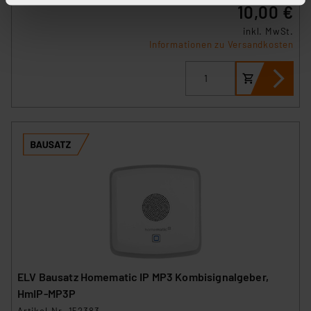
10,00 €
stimmen Sie sowohl dem Speichern und Abrufen von
inkl. MwSt.
Informationen auf Ihrem gerät (§25 Abs.1 TTDSG) sowie
Informationen zu Versandkosten
der anschließenden Weiterverarbeitung für die
nachfolgend dargestellten bzw. die von Ihnen
ausgewählten Verarbeitungszwecke (Art. 6 Abs.1a DSG-
VO) zu. Eine detaillierte Auflistung der einzelnen
Cookies nach Zweck und Anbieter ist durch Klick auf
den Button „Ablehnen oder Einstellungen“ abrufbar. Sie
können die Verwendung nicht notwendiger Cookies
ablehnen oder ihr ganz oder teilweise zustimmen. Ihre
erteilte Zustimmung können Sie jederzeit unter dem
Link „Cookie Einstellungen“ anpassen oder widerrufen.
Die Rechtmäßigkeit der Speicherung, Abrufung und
Weiterverarbeitung dieser Daten zur Auswertung und
Analyse bis zum Zeitpunkt des Widerrufs bleibt hiervon
unberührt. Ihre Browser-Einstellungen können dazu
ELV Bausatz Homematic IP MP3 Kombisignalgeber,
führen, dass die Einstellungen nicht längerfristig
HmIP-MP3P
gespeichert werden und dieses Banner erneut
Artikel-Nr. 152383