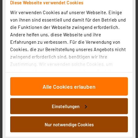
Diese Webseite verwendet Cookies
Informationen zu Versandkosten
Wir verwenden Cookies auf unserer Webseite. Einige
von ihnen sind essentiell und damit für den Betrieb und
die Funktionen der Webseite zwingend erforderlich.
Andere helfen uns, diese Webseite und ihre
Erfahrungen zu verbessern. Für die Verwendung von
RELTECH Mechanischer Klingelgong RMG2
Cookies, die zur Bereitstellung unseres Angebots nicht
zwingend erforderlich sind, benötigen wir Ihre
Artikel-Nr. 258094
Zustimmung. Wir verwenden solche Cookies, um
10,00 €
Inhalte und Anzeigen zu personalisieren, Funktionen
inkl. MwSt.
für soziale Medien anbieten zu können und die Zugriffe
Informationen zu Versandkosten
Alle Cookies erlauben
auf unsere Website zu analysieren. Außerdem geben
wir Informationen zu Ihrer Verwendung unserer Website
an unsere Partner für soziale Medien, Werbung und
Einstellungen
Analysen weiter. Unsere Partner führen diese
Informationen möglicherweise mit weiteren Daten
zusammen, die Sie ihnen bereitgestellt haben oder die
Nur notwendige Cookies
RELTECH Mechanischer Klingelgong, weiß, RMG4
sie im Rahmen Ihrer Nutzung der Dienste gesammelt
Artikel-Nr. 258096
haben. Indem Sie auf „Alle akzeptieren“ klicken,