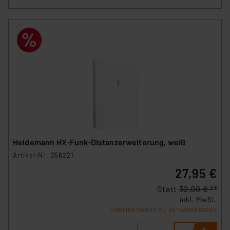
Beurteilung der mit der Datenübermittlung,
insbesondere der Art der übermittelten Daten,
verbundenen Risiken.“
Impressum
|
Datenschutzerklärung
Heidemann HX-Funk-Distanzerweiterung, weiß
Artikel-Nr. 258221
27,95 €
Statt
32,00 € **
inkl. MwSt.
Informationen zu Versandkosten