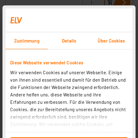
RELTECH Mechanischer Klingelgong RMG2
Artikel-Nr. 258094
Zustimmung
Details
Über Cookies
10,00 €
inkl. MwSt.
Diese Webseite verwendet Cookies
Informationen zu Versandkosten
Wir verwenden Cookies auf unserer Webseite. Einige
von ihnen sind essentiell und damit für den Betrieb und
die Funktionen der Webseite zwingend erforderlich.
Andere helfen uns, diese Webseite und ihre
Erfahrungen zu verbessern. Für die Verwendung von
RELTECH Mechanischer Klingelgong, weiß, RMG4
Cookies, die zur Bereitstellung unseres Angebots nicht
Artikel-Nr. 258096
zwingend erforderlich sind, benötigen wir Ihre
10,00 €
Zustimmung. Wir verwenden solche Cookies, um
Inhalte und Anzeigen zu personalisieren, Funktionen
inkl. MwSt.