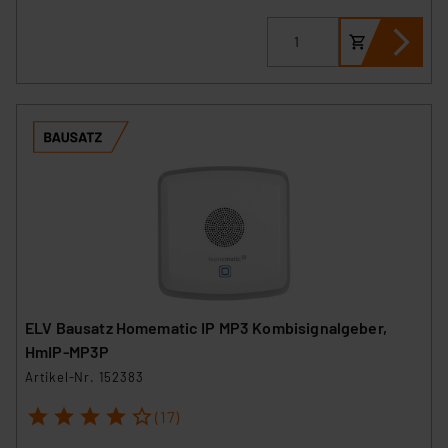
ELV Bausatz Homematic IP MP3 Kombisignalgeber,
HmIP-MP3P
Artikel-Nr. 152383
1
2
3
4
5
(17)