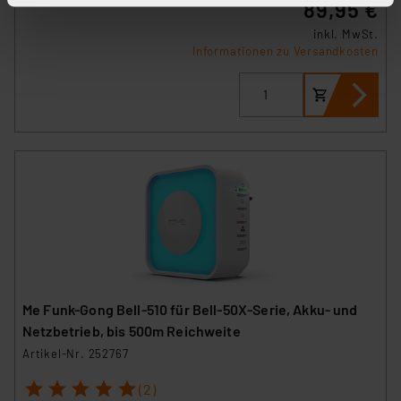
89,95 €
stimmen Sie sowohl dem Speichern und Abrufen von
inkl. MwSt.
Informationen auf Ihrem gerät (§25 Abs.1 TTDSG) sowie
Informationen zu Versandkosten
der anschließenden Weiterverarbeitung für die
nachfolgend dargestellten bzw. die von Ihnen
ausgewählten Verarbeitungszwecke (Art. 6 Abs.1a DSG-
VO) zu. Eine detaillierte Auflistung der einzelnen
Cookies nach Zweck und Anbieter ist durch Klick auf
den Button „Ablehnen oder Einstellungen“ abrufbar. Sie
können die Verwendung nicht notwendiger Cookies
ablehnen oder ihr ganz oder teilweise zustimmen. Ihre
erteilte Zustimmung können Sie jederzeit unter dem
Link „Cookie Einstellungen“ anpassen oder widerrufen.
Die Rechtmäßigkeit der Speicherung, Abrufung und
Weiterverarbeitung dieser Daten zur Auswertung und
Me Funk-Gong Bell-510 für Bell-50X-Serie, Akku- und
Analyse bis zum Zeitpunkt des Widerrufs bleibt hiervon
Netzbetrieb, bis 500m Reichweite
unberührt. Ihre Browser-Einstellungen können dazu
Artikel-Nr. 252767
führen, dass die Einstellungen nicht längerfristig
1
2
3
4
5
gespeichert werden und dieses Banner erneut
(2)