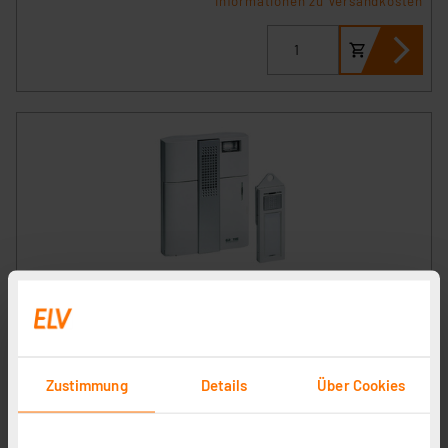
Informationen zu Versandkosten
Grothe Mistral 300 Funk-Gong-Set
Artikel-Nr. 100758
1
2
3
4
5
(11)
Zustimmung
Details
Über Cookies
69,99 €
inkl. MwSt.
Informationen zu Versandkosten