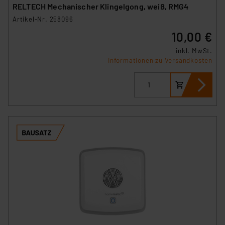
RELTECH Mechanischer Klingelgong, weiß, RMG4
Beurteilung der mit der Datenübermittlung,
Artikel-Nr. 258096
insbesondere der Art der übermittelten Daten,
verbundenen Risiken.“
10,00 €
inkl. MwSt.
Impressum
|
Datenschutzerklärung
Informationen zu Versandkosten