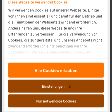
Diese Webseite verwendet Cookies
Wir verwenden Cookies auf unserer Webseite. Einige
von ihnen sind essentiell und damit für den Betrieb und
die Funktionen der Webseite zwingend erforderlich.
Andere helfen uns, diese Webseite und ihre
Erfahrungen zu verbessern. Für die Verwendung von
Cookies, die zur Bereitstellung unseres Angebots nicht
zwingend erforderlich sind, benötigen wir Ihre
Zustimmung. Wir verwenden solche Cookies, um
Inhalte und Anzeigen zu personalisieren, Funktionen
für soziale Medien anbieten zu können und die Zugriffe
Alle Cookies erlauben
auf unsere Website zu analysieren. Außerdem geben
wir Informationen zu Ihrer Verwendung unserer Website
an unsere Partner für soziale Medien, Werbung und
Homematic IP Smart Home Kombisignalgeber, HmIP-
Einstellungen
Analysen weiter. Unsere Partner führen diese
MP3P
Informationen möglicherweise mit weiteren Daten
Artikel-Nr. 152348
zusammen, die Sie ihnen bereitgestellt haben oder die
Nur notwendige Cookies
1
2
3
4
5
(2)
sie im Rahmen Ihrer Nutzung der Dienste gesammelt
haben. Indem Sie auf „Alle akzeptieren“ klicken,