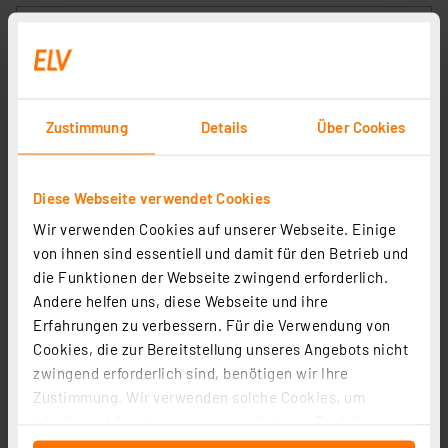
Zustimmung
Details
Über Cookies
Diese Webseite verwendet Cookies
Wir verwenden Cookies auf unserer Webseite. Einige
Homematic IP Smart Home Bewegungsmelder mit
von ihnen sind essentiell und damit für den Betrieb und
Dämmerungssensor – außen, HmIP-SMO-2
die Funktionen der Webseite zwingend erforderlich.
Artikel-Nr. 156203
Andere helfen uns, diese Webseite und ihre
1
2
3
4
5
(4)
Erfahrungen zu verbessern. Für die Verwendung von
Cookies, die zur Bereitstellung unseres Angebots nicht
79,95 €
zwingend erforderlich sind, benötigen wir Ihre
inkl. MwSt.
Zustimmung. Wir verwenden solche Cookies, um
Informationen zu Versandkosten
Inhalte und Anzeigen zu personalisieren, Funktionen
für soziale Medien anbieten zu können und die Zugriffe