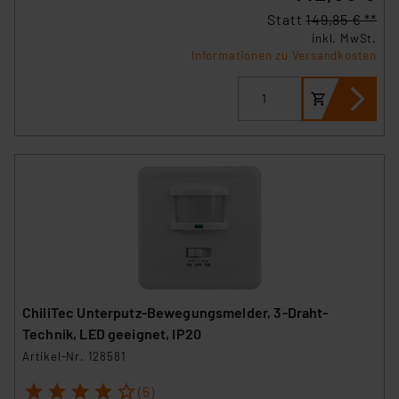
erteilte Zustimmung können Sie jederzeit unter dem
Statt
149,85 € **
Link „Cookie Einstellungen“ anpassen oder widerrufen.
inkl. MwSt.
Die Rechtmäßigkeit der Speicherung, Abrufung und
Informationen zu Versandkosten
Weiterverarbeitung dieser Daten zur Auswertung und
Analyse bis zum Zeitpunkt des Widerrufs bleibt hiervon
unberührt. Ihre Browser-Einstellungen können dazu
führen, dass die Einstellungen nicht längerfristig
gespeichert werden und dieses Banner erneut
angezeigt wird.
„Einige Drittanbieter verarbeiten personenbezogene
Daten in den USA. Ihre Einwilligung zur Einbindung von
Cookies dieser Drittanbieter umfasst daher ggf. auch
die Verarbeitung Ihrer Daten in den USA gemäß Art. 49
(1) lit. a DSGVO. Nähere Infos zu diesen Drittanbietern
ChiliTec Unterputz-Bewegungsmelder, 3-Draht-
und zu der jeweiligen Datenübermittlung erhalten Sie in
Technik, LED geeignet, IP20
der Datenschutzerklärung. Für die USA besteht kein
Artikel-Nr. 128581
Angemessenheitsbeschluss der EU. Dies bedeutet,
1
2
3
4
5
dass die USA als Land mit unzureichendem
(5)