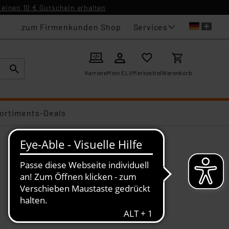
einen 10 € Gutschein erhalten
Services
zum Firmenkunden Shop
Karriere
Mein ELV
Merkzettel
Warenkorb
ortiments-Deals