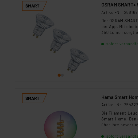
Für die USA besteht kein A
Artikel-Nr. 258167
Datenschutz nach EU-Standa
Der OSRAM SMART+ 
Daten in Überwachungsprogr
per App. Mit einst
Unsere Kooperation mit dies
350 Lumen sorgt e
Kommission sowie einer eige
Alexa und Google 
Daten, verbundenen Risiken
sofort versandfe
Impressum
|
Datenschutzer
Hama Smart Hom
Artikel-Nr. 25432
Die Filament-Leuch
Smart Home. Dank
über Ihre bevorzu
sofort versandfe