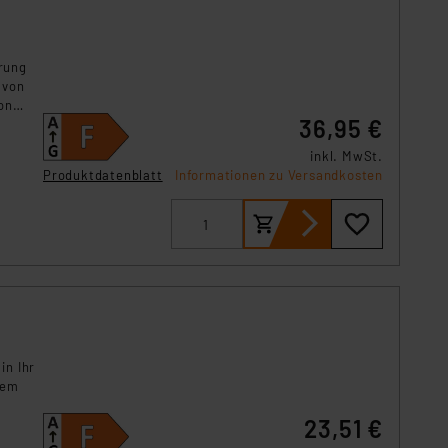
s Land mit unzureichendem
örden personenbezogene
rung
r Europäer bestehen.
 von
ln der Europäischen
on
 Art der übermittelten
36,95 €
inkl. MwSt.
Produktdatenblatt
Informationen zu Versandkosten
in Ihr
uem
23,51 €