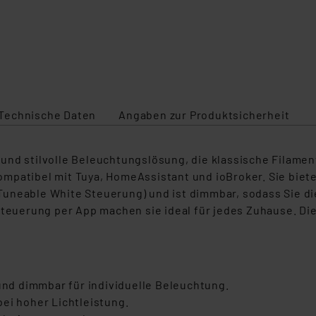
Technische Daten
Angaben zur Produktsicherheit
und stilvolle Beleuchtungslösung, die klassische Filamen
mpatibel mit Tuya, HomeAssistant und ioBroker. Sie biet
uneable White Steuerung) und ist dimmbar, sodass Sie di
 Steuerung per App machen sie ideal für jedes Zuhause. D
 und dimmbar für individuelle Beleuchtung.
ei hoher Lichtleistung.