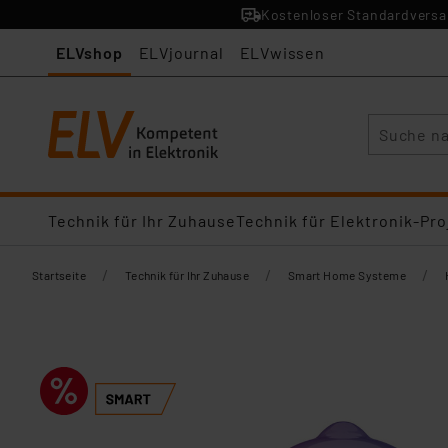
Kostenloser Standardversan
ELVshop
ELVjournal
ELVwissen
Suche
Technik für Ihr Zuhause
Technik für Elektronik-Pro
/
/
/
Startseite
Technik für Ihr Zuhause
Smart Home Systeme