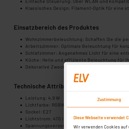
Einfache Steuerung: Über WLAN und kompatib
Klassisches Design: Filament-Optik für eine s
Einsatzbereich des Produktes
Wohnzimmerbeleuchtung: Schaffen Sie die pe
Arbeitszimmer: Optimale Beleuchtung für konz
Schlafzimmer: Angenehmes Licht für eine en
Küche: Helle und effiziente Beleuchtung für I
Dekorative Zwecke: Setzen Sie stilvolle Akzen
Technische Attribute
Leistung: 4,9 W
Zustimmung
Lichtfarbe: RGBW, warmweiß & kaltweiß
Sockel: E27
Diese Webseite verwendet C
Lichtstrom: 470 lm
Spannungsversorgung: 100-240V AC, 50/60Hz
Wir verwenden Cookies auf u