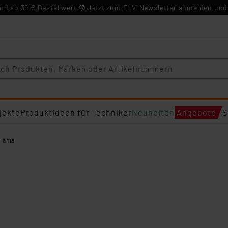
d ab 39 € Bestellwert
Jetzt zum ELV-Newsletter anmelden und 
jekte
Produktideen für Techniker
Neuheiten
Angebote
S
Hama