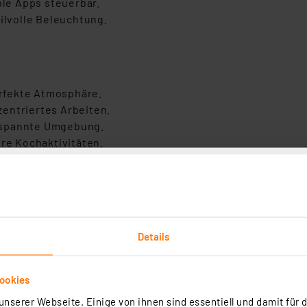
le Apps steuerbar.
tilvolle Beleuchtung.
rfekte Atmosphäre.
entriertes Arbeiten.
tspannte Umgebung.
hre Kochaktivitäten.
te in Ihrem Zuhause.
Details
ookies
nserer Webseite. Einige von ihnen sind essentiell und damit für d