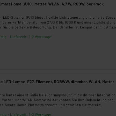
OSRAM SMART+ Smart Home GU10 , Matter, WLAN, 4.7 W, RGBW, 3er-Pack
ngemessenheitsbeschluss der EU. Dies bedeutet, dass die USA al
rds eingestuft wird. So besteht etwa das Risiko, dass US-Beh
LED-Strahler GU10 bietet flexible Lichtsteuerung und smarte Steue
ammen verarbeiten, ohne dass hiergegen Klagemöglichkeiten fü
ellbarer Farbtemperatur von 2700 K bis 6500 K und einer Lichtleistung
en Dienstleistern stützt sich auf die Standarddatenschutzklause
r für die perfekte Beleuchtung. Der Strahler ist kompatibel mit Amaz
nen Beurteilung der mit der Datenübermittlung, insbesondere der
Home und ideal für den Innenbereich geeignet.
.“
rtig - Lieferzeit: 1-2 Werktage²
klärung
e LED-Lampe, E27, Filament, RGBWW, dimmbar, WLAN, Matter
2
te bietet eine stilvolle Beleuchtungslösung mit nahtloser Integration 
 Matter- und WLAN-Kompatibilität können Sie Ihre Beleuchtung beq
gte Smart-Home-Plattform steuern und genießen die Vorteile.
rtig - Lieferzeit: 1-2 Werktage²