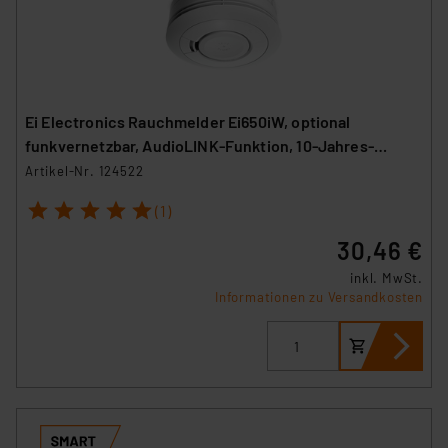
Ei Electronics Rauchmelder Ei650iW, optional
funkvernetzbar, AudioLINK-Funktion, 10-Jahres-
Batterie
Artikel-Nr. 124522
1
2
3
4
5
(1)
30,46 €
inkl. MwSt.
Informationen zu Versandkosten