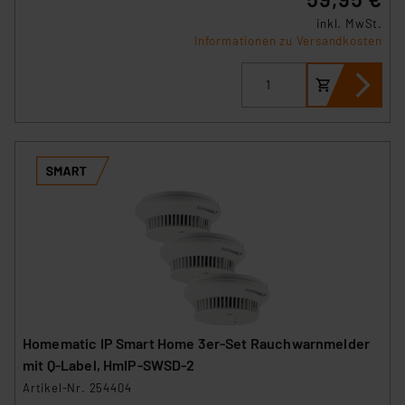
Datenschutz nach EU-Standards eingestuft wird. So
inkl. MwSt.
Informationen zu Versandkosten
besteht etwa das Risiko, dass US-Behörden
personenbezogene Daten in
Überwachungsprogrammen verarbeiten, ohne dass
hiergegen Klagemöglichkeiten für Europäer bestehen.
Unsere Kooperation mit diesen Dienstleistern stützt
sich auf die Standarddatenschutzklauseln der
Europäischen Kommission sowie einer eigenen
Beurteilung der mit der Datenübermittlung,
insbesondere der Art der übermittelten Daten,
verbundenen Risiken.“
Impressum
|
Datenschutzerklärung
Homematic IP Smart Home 3er-Set Rauchwarnmelder
mit Q-Label, HmIP-SWSD-2
Artikel-Nr. 254404