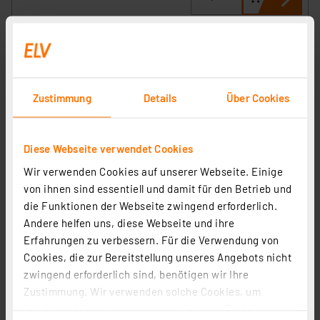
Zustimmung
Details
Über Cookies
Diese Webseite verwendet Cookies
Ei Electronics Rauchmelder Ei650, Stand-alone-Gerät,
Wir verwenden Cookies auf unserer Webseite. Einige
10-Jahres-Batterie
von ihnen sind essentiell und damit für den Betrieb und
Artikel-Nr. 107563
die Funktionen der Webseite zwingend erforderlich.
Andere helfen uns, diese Webseite und ihre
1
2
3
4
5
(212)
Erfahrungen zu verbessern. Für die Verwendung von
Cookies, die zur Bereitstellung unseres Angebots nicht
21,70 €
zwingend erforderlich sind, benötigen wir Ihre
inkl. MwSt.
Zustimmung. Wir verwenden solche Cookies, um
Informationen zu Versandkosten
Inhalte und Anzeigen zu personalisieren, Funktionen