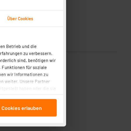
Über Cookies
en Betrieb und die
Erfahrungen zu verbessern.
rderlich sind, benötigen wir
 Funktionen für soziale
ben wir Informationen zu
n weiter. Unsere Partner
tgestellt haben oder die sie
cken, stimmen Sie sowohl
anschließenden
e Cookies erlauben
beitungszwecke (Art. 6
 ist durch Klick auf den
 Cookies ablehnen oder ihr
 „Cookie Einstellungen“