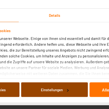
Details
ookies
nserer Webseite. Einige von ihnen sind essentiell und damit für d
Technische Daten
ngend erforderlich. Andere helfen uns, diese Webseite und ihre 
ies, die zur Bereitstellung unseres Angebots nicht zwingend erfo
tromaufnahme
den solche Cookies, um Inhalte und Anzeigen zu personalisieren,
stromsparende Geräte
nd die Zugriffe auf unsere Website zu analysieren. Außerdem ge
bsite an unsere Partner für soziale Medien, Werbung und Analyse
möglicherweise mit weiteren Daten zusammen, die Sie ihnen berei
ngsschutz für den Ausgang
 Dienste gesammelt haben. Indem Sie auf „Alle akzeptieren“ kli
von Informationen auf Ihrem gerät (§25 Abs.1 TTDSG) sowie der 
All
kies
Einstellungen
nachfolgend dargestellten bzw. die von Ihnen ausgewählten Verar
EC/EN61000-4 und CISPR22/EN55022
illierte Auflistung der einzelnen Cookies nach Zweck und Anbieter
ellungen“ abrufbar. Sie können die Verwendung nicht notwendiger
en. Ihre erteilte Zustimmung können Sie jederzeit unter dem Link