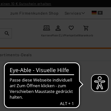
einen 10 € Gutschein erhalten
Services
zum Firmenkunden Shop
Karriere
Mein ELV
Merkzettel
Warenkorb
ortiments-Deals