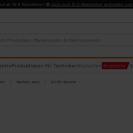
d ab 39 € Bestellwert
Jetzt zum ELV-Newsletter anmelden und 
jekte
Produktideen für Techniker
Neuheiten
Angebote
S
/
/
ten
Bauteile, aktiv
AC/DC-Wandler