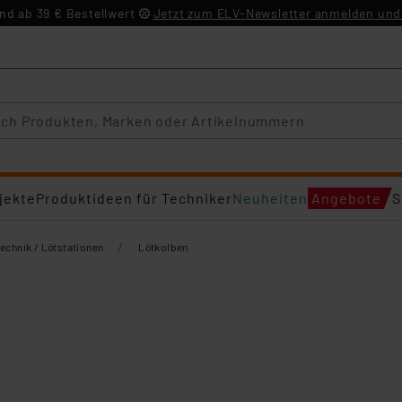
d ab 39 € Bestellwert
Jetzt zum ELV-Newsletter anmelden und 
jekte
Produktideen für Techniker
Neuheiten
Angebote
S
/
echnik / Lötstationen
Lötkolben