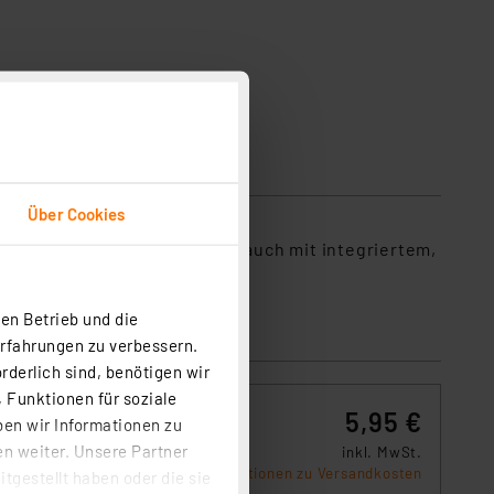
Über Cookies
-Auslösetaste und Saugschlauch mit integriertem,
en Betrieb und die
Erfahrungen zu verbessern.
rderlich sind, benötigen wir
 Funktionen für soziale
5,95 €
ben wir Informationen zu
n weiter. Unsere Partner
inkl. MwSt.
.
Informationen zu Versandkosten
tgestellt haben oder die sie