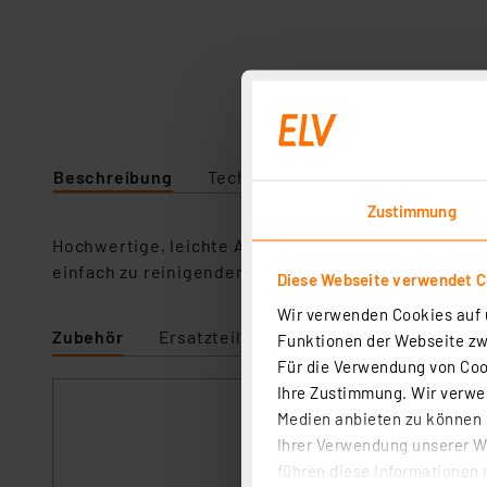
Beschreibung
Technische Daten
Angaben zu
Zustimmung
Hochwertige, leichte Ausführung, integrierter Te
einfach zu reinigendem Doppel-Filter.
Diese Webseite verwendet C
Wir verwenden Cookies auf u
Zubehör
Ersatzteile
Funktionen der Webseite zwi
Für die Verwendung von Cook
Ihre Zustimmung. Wir verwen
Ersatz-Entlötspi
Medien anbieten zu können u
Artikel-Nr. 09452
Ihrer Verwendung unserer We
Leistungsfähiger 
führen diese Informationen 