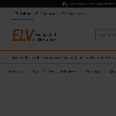
Kostenloser Standardversan
ELVshop
ELVjournal
ELVwissen
Suche
Technik für Ihr Zuhause
Technik für Elektronik-Pro
/
/
/
Startseite
Technik für Elektronik-Projekte
Werkstatt
Lött