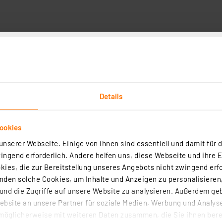
r Produktsicherheit
Details
mperatursensor für hohe Regelgenauigkeit, Vakuumpumpen
ookies
nserer Webseite. Einige von ihnen sind essentiell und damit für d
ngend erforderlich. Andere helfen uns, diese Webseite und ihre 
ies, die zur Bereitstellung unseres Angebots nicht zwingend erfo
den solche Cookies, um Inhalte und Anzeigen zu personalisieren,
tze 1,2 mm für Entlötkolben DIA100
nd die Zugriffe auf unsere Website zu analysieren. Außerdem ge
7
bsite an unsere Partner für soziale Medien, Werbung und Analyse
100-W-Entlötkolben mit weitem Temperaturbereich (300 °C bis 450 °C)
möglicherweise mit weiteren Daten zusammen, die Sie ihnen berei