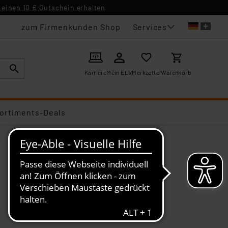
einen 10 € Gutschein erhalten
Services
zum Firmenkunden Shop
Karriere
Mein ELV
Merkzettel
Warenkorb
ortiments-Deals