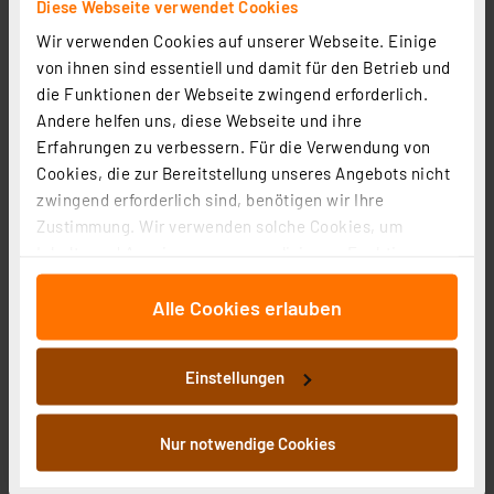
Diese Webseite verwendet Cookies
Artikel-Nr. 254284
Wir verwenden Cookies auf unserer Webseite. Einige
14,99 €
von ihnen sind essentiell und damit für den Betrieb und
Statt
17,00 € **
die Funktionen der Webseite zwingend erforderlich.
inkl. MwSt.
Andere helfen uns, diese Webseite und ihre
Informationen zu Versandkosten
Erfahrungen zu verbessern. Für die Verwendung von
Cookies, die zur Bereitstellung unseres Angebots nicht
zwingend erforderlich sind, benötigen wir Ihre
Zustimmung. Wir verwenden solche Cookies, um
Inhalte und Anzeigen zu personalisieren, Funktionen
für soziale Medien anbieten zu können und die Zugriffe
Alle Cookies erlauben
auf unsere Website zu analysieren. Außerdem geben
wir Informationen zu Ihrer Verwendung unserer Website
ENOVALITE LED Filament Leuchtmittel, CIRCLE, Amber,
an unsere Partner für soziale Medien, Werbung und
E27, 4W, 200lm, 1800K, dimmbar
Einstellungen
Analysen weiter. Unsere Partner führen diese
Artikel-Nr. 254290
Informationen möglicherweise mit weiteren Daten
zusammen, die Sie ihnen bereitgestellt haben oder die
1
2
3
4
5
Nur notwendige Cookies
(1)
sie im Rahmen Ihrer Nutzung der Dienste gesammelt
14,99 €
haben. Indem Sie auf „Alle akzeptieren“ klicken,