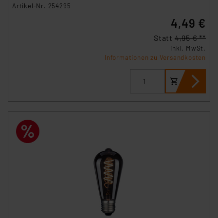
Beurteilung der mit der Datenübermittlung,
Artikel-Nr. 254295
insbesondere der Art der übermittelten Daten,
4,49 €
verbundenen Risiken.“
Statt
4,95 € **
inkl. MwSt.
Impressum
|
Datenschutzerklärung
Informationen zu Versandkosten