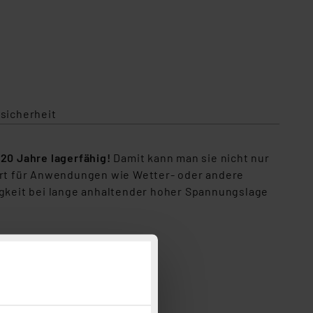
sicherheit
 20 Jahre lagerfähig!
Damit kann man sie nicht nur
iert für Anwendungen wie Wetter- oder andere
gkeit bei lange anhaltender hoher Spannungslage