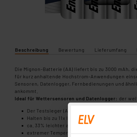
Beschreibung
Bewertung
Lieferumfang
Die Mignon-Batterie (AA) liefert bis zu 3000 mAh, di
für kurz anhaltende Hochstrom-Anwendungen einsetz
Sensoren, Datenlogger, Fernbedienungen und ähnli
ankommt.
Ideal für Wettersensoren und Datenlogger:
der wei
Der Testsieger (AA) CHIP FOTO VIDEO 2/2012 - 
Halten bis zu 11x länger in Digitalkameras als 
ca. 33% leichter als Alkalibaterien der Größe 
extremer Temperatureinsatzbereich -40°C - +