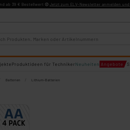
d ab 39 € Bestellwert
Jetzt zum ELV-Newsletter anmelden und 
jekte
Produktideen für Techniker
Neuheiten
Angebote
S
/
/
Batterien
Lithium-Batterien