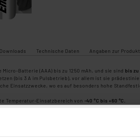
Downloads
Technische Daten
Angaben zur Produkt
e Micro-Batterie (AAA) bis zu 1250 mAh, und sie sind
bis zu
en (bis 3 A im Pulsbetrieb), vor allem ist sie prädestin
che Einsatzzwecke, wo es auf besonders hohe Standfesti
te Temperatur-Einsatzbereich von
-40 °C bis +60 °C.
die wohl weltweit langlebigsten AA-Batterien
Standard-Alkaline (variiert je Kamera)
AA
60°C