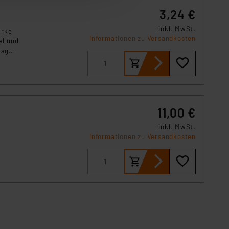
3,24 €
r erneut angezeigt wird.
inkl. MwSt.
arke
Einbindung von Cookies
Informationen zu Versandkosten
al und
. 49 (1) lit. a DSGVO.
tag
, oder
n der Datenschutzerklärung.
s Land mit unzureichendem
örden personenbezogene
r Europäer bestehen.
11,00 €
ln der Europäischen
 Art der übermittelten
inkl. MwSt.
Informationen zu Versandkosten