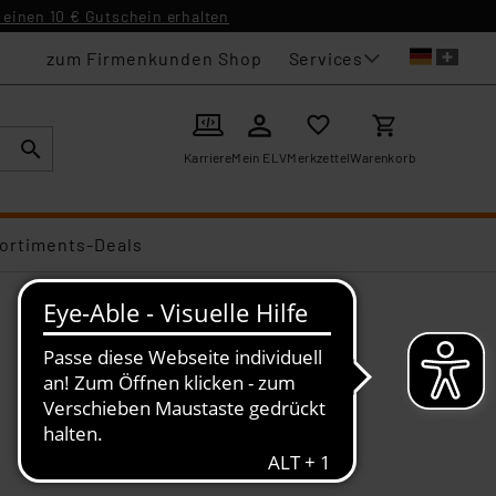
einen 10 € Gutschein erhalten
Services
zum Firmenkunden Shop
Karriere
Mein ELV
Merkzettel
Warenkorb
ortiments-Deals