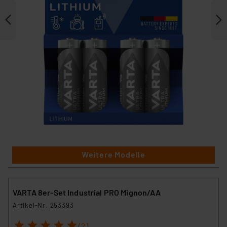
Weitere Modelle
VARTA 8er-Set Industrial PRO Mignon/AA
Artikel-Nr. 253393
1
2
3
4
5
(2)