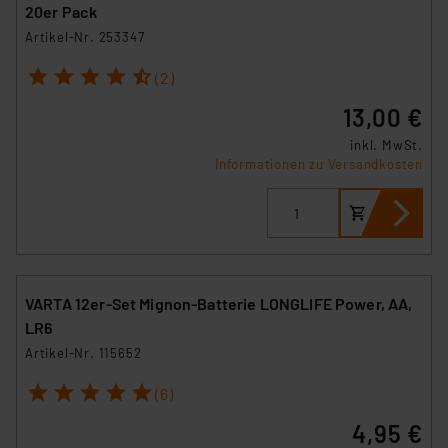
Link „Cookie Einstellungen“ anpassen oder widerrufen.
20er Pack
Die Rechtmäßigkeit der Speicherung, Abrufung und
Artikel-Nr. 253347
Weiterverarbeitung dieser Daten zur Auswertung und
1
2
3
4
5
(2)
Analyse bis zum Zeitpunkt des Widerrufs bleibt hiervon
unberührt. Ihre Browser-Einstellungen können dazu
13,00 €
führen, dass die Einstellungen nicht längerfristig
inkl. MwSt.
gespeichert werden und dieses Banner erneut
Informationen zu Versandkosten
angezeigt wird.
„Einige Drittanbieter verarbeiten personenbezogene
Daten in den USA. Ihre Einwilligung zur Einbindung von
Cookies dieser Drittanbieter umfasst daher ggf. auch
die Verarbeitung Ihrer Daten in den USA gemäß Art. 49
VARTA 12er-Set Mignon-Batterie LONGLIFE Power, AA,
(1) lit. a DSGVO. Nähere Infos zu diesen Drittanbietern
LR6
und zu der jeweiligen Datenübermittlung erhalten Sie in
Artikel-Nr. 115652
der Datenschutzerklärung. Für die USA besteht kein
Angemessenheitsbeschluss der EU. Dies bedeutet,
1
2
3
4
5
(6)
dass die USA als Land mit unzureichendem
4,95 €
Datenschutz nach EU-Standards eingestuft wird. So