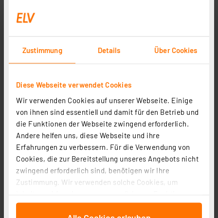
Varta Longlife Power Max, Alkaline Batterie Mignon AA,
4er-Pack
Artikel-Nr. 095125
2,79 €
Zustimmung
Details
Über Cookies
inkl. MwSt.
Informationen zu Versandkosten
Diese Webseite verwendet Cookies
Wir verwenden Cookies auf unserer Webseite. Einige
von ihnen sind essentiell und damit für den Betrieb und
die Funktionen der Webseite zwingend erforderlich.
Andere helfen uns, diese Webseite und ihre
Erfahrungen zu verbessern. Für die Verwendung von
Cookies, die zur Bereitstellung unseres Angebots nicht
zwingend erforderlich sind, benötigen wir Ihre
Zustimmung. Wir verwenden solche Cookies, um
Inhalte und Anzeigen zu personalisieren, Funktionen
für soziale Medien anbieten zu können und die Zugriffe
VARTA LONGLIFE Power AA Big Box 24
Alle Cookies erlauben
auf unsere Website zu analysieren. Außerdem geben