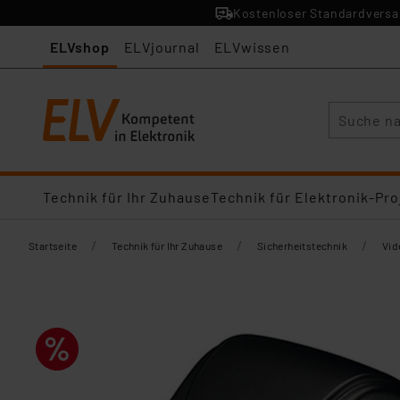
Kostenloser Standardversan
ELVshop
ELVjournal
ELVwissen
Suche
Technik für Ihr Zuhause
Technik für Elektronik-Pro
/
/
/
Startseite
Technik für Ihr Zuhause
Sicherheitstechnik
Vid