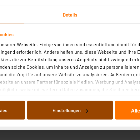
Details
ookies
nserer Webseite. Einige von ihnen sind essentiell und damit für d
Downloads
Technische Daten
Angaben zur Produkt
ngend erforderlich. Andere helfen uns, diese Webseite und ihre 
ies, die zur Bereitstellung unseres Angebots nicht zwingend erfo
den solche Cookies, um Inhalte und Anzeigen zu personalisieren,
 V DC und einen Ausgangsstrom von max. 1,5 A. Verbrauche
nd die Zugriffe auf unsere Website zu analysieren. Außerdem ge
h (100–240 V AC) sehr gut für Reisen ins Ausland geeign
bsite an unsere Partner für soziale Medien, Werbung und Analyse
möglicherweise mit weiteren Daten zusammen, die Sie ihnen berei
 Dienste gesammelt haben. Indem Sie auf „Alle akzeptieren“ kli
von Informationen auf Ihrem gerät (§25 Abs.1 TTDSG) sowie der 
All
kies
Einstellungen
nachfolgend dargestellten bzw. die von Ihnen ausgewählten Verar
illierte Auflistung der einzelnen Cookies nach Zweck und Anbieter
ellungen“ abrufbar. Sie können die Verwendung nicht notwendiger
en. Ihre erteilte Zustimmung können Sie jederzeit unter dem Link