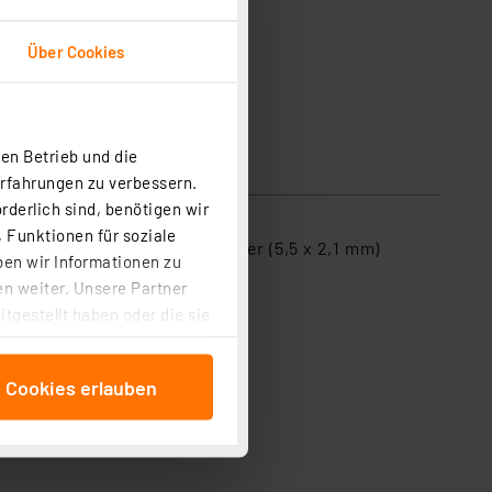
Über Cookies
en Betrieb und die
sicherheit
Erfahrungen zu verbessern.
rderlich sind, benötigen wir
 Funktionen für soziale
r können über den Hohlstecker (5,5 x 2,1 mm)
ben wir Informationen zu
et.
n weiter. Unsere Partner
tgestellt haben oder die sie
cken, stimmen Sie sowohl
anschließenden
e Cookies erlauben
beitungszwecke (Art. 6
 ist durch Klick auf den
 Cookies ablehnen oder ihr
 „Cookie Einstellungen“