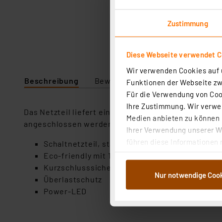
Zustimmung
Diese Webseite verwendet C
Wir verwenden Cookies auf u
Beschreibung
Bewertung
Lieferumfang
Funktionen der Webseite zwi
Für die Verwendung von Cook
Ihre Zustimmung. Wir verwen
Das Netzteil liefert eine Ausgangsspannung von 12
Medien anbieten zu können u
angeschlossen werden. Dank weitem Eingangsbereic
Ihrer Verwendung unserer We
führen diese Informationen 
Schaltnetzteil, stabilisiert AC/DC
im Rahmen Ihrer Nutzung der
Eco-friendly mit 1500 mA
dem Speichern und Abrufen 
Kurzschlusssicher
Nur notwendige Coo
Weiterverarbeitung für die 
Überlastschutz
Abs.1a DSG-VO) zu. Eine deta
Power-LED
Button „Ablehnen oder Einst
ganz oder teilweise zustimm