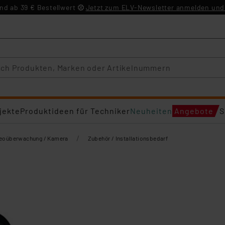
d ab 39 € Bestellwert
Jetzt zum ELV-Newsletter anmelden und 
jekte
Produktideen für Techniker
Neuheiten
Angebote
S
/
eoüberwachung / Kamera
Zubehör / Installationsbedarf