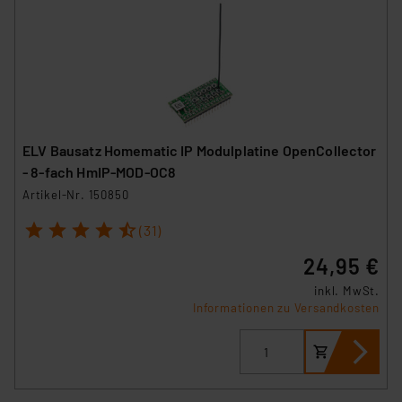
ELV Bausatz Homematic IP Modulplatine OpenCollector
- 8-fach HmIP-MOD-OC8
Artikel-Nr. 150850
1
2
3
4
5
(31)
24,95 €
inkl. MwSt.
Informationen zu Versandkosten