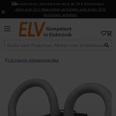
Kostenloser Standardversand ab 39 € Bestellwert
Jetzt zum ELV-Newsletter anmelden und einen 10 €
Gutschein erhalten
Suche
Lötrauch-Absauggeräte