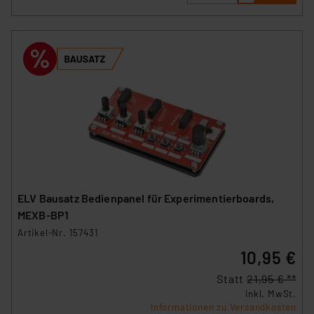
„Einige Drittanbieter verarbeiten personenbezogene
Daten in den USA. Ihre Einwilligung zur Einbindung von
Cookies dieser Drittanbieter umfasst daher ggf. auch
die Verarbeitung Ihrer Daten in den USA gemäß Art. 49
(1) lit. a DSGVO. Nähere Infos zu diesen Drittanbietern
und zu der jeweiligen Datenübermittlung erhalten Sie in
der Datenschutzerklärung. Für die USA besteht kein
Angemessenheitsbeschluss der EU. Dies bedeutet,
dass die USA als Land mit unzureichendem
Datenschutz nach EU-Standards eingestuft wird. So
besteht etwa das Risiko, dass US-Behörden
personenbezogene Daten in
ELV Bausatz Bedienpanel für Experimentierboards,
Überwachungsprogrammen verarbeiten, ohne dass
MEXB-BP1
hiergegen Klagemöglichkeiten für Europäer bestehen.
Artikel-Nr. 157431
Unsere Kooperation mit diesen Dienstleistern stützt
10,95 €
sich auf die Standarddatenschutzklauseln der
Europäischen Kommission sowie einer eigenen
Statt
21,95 € **
Beurteilung der mit der Datenübermittlung,
inkl. MwSt.
insbesondere der Art der übermittelten Daten,
Informationen zu Versandkosten