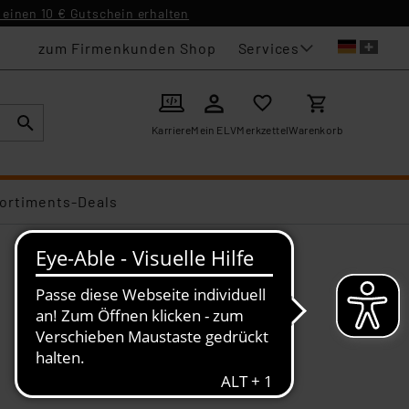
einen 10 € Gutschein erhalten
Services
zum Firmenkunden Shop
Karriere
Mein ELV
Merkzettel
Warenkorb
ortiments-Deals