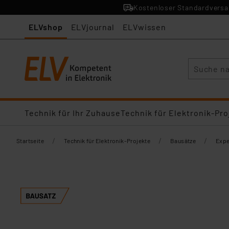
Kostenloser Standardversan
ELVshop
ELVjournal
ELVwissen
Suche
Technik für Ihr Zuhause
Technik für Elektronik-Pro
/
/
/
Startseite
Technik für Elektronik-Projekte
Bausätze
Expe