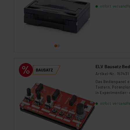
Kommission sowie einer eige
sofort versandfe
Daten, verbundenen Risiken
Impressum
|
Datenschutzer
ELV Bausatz Bed
Artikel-Nr. 157431
Das Bedienpanel e
Tastern, Potenzio
in Experimentier-
sofort versandfe