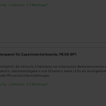
nen Beurteilung der mit der Datenübermittlung, insbesondere der
rtig - Lieferzeit: 1-2 Werktage²
.“
klärung
ienpanel für Experimentierboards, MEXB-BP1
rmöglicht die einfache Einbindung von klassischen Bedienelementen 
metern, Inkrementalgebern und Schaltern sowie LEDs als Anzeigeele
 oder Microcontrollerschaltungen.
rtig - Lieferzeit: 1-2 Werktage²