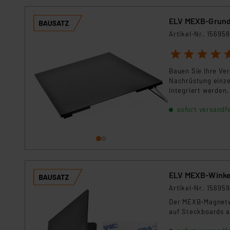
ELV MEXB-Grund
Artikel-Nr. 156958
1
2
3
4
5
Bauen Sie Ihre Ver
Nachrüstung einze
integriert werden
MEXB-Magnetsyste
sofort versandfe
ELV MEXB-Winkel
Artikel-Nr. 156959
Der MEXB-Magnetwi
auf Steckboards a