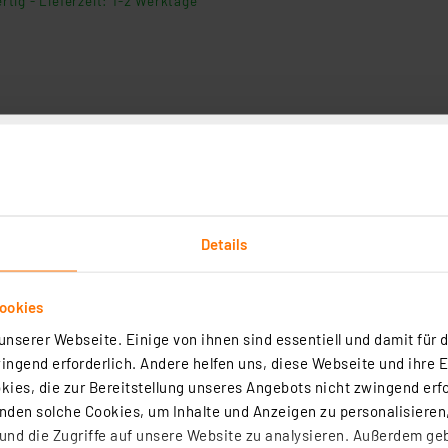
rtig - Lieferzeit: 1-2 Werktage²
räger für Raspberry-PI/Zero, MEXB-Rpi
Details
ient zur Aufnahme der Raspberry Pi-Modelle Rpi und Rpi Zero und bau
ng auf der MEXB-Grundplatte.
rtig - Lieferzeit: 1-2 Werktage²
ookies
nserer Webseite. Einige von ihnen sind essentiell und damit für d
ngend erforderlich. Andere helfen uns, diese Webseite und ihre 
ies, die zur Bereitstellung unseres Angebots nicht zwingend erfo
den solche Cookies, um Inhalte und Anzeigen zu personalisieren,
nd die Zugriffe auf unsere Website zu analysieren. Außerdem ge