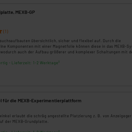
platte, MEXB-GP
(1)
suchsaufbauten übersichtlich, sicher und flexibel auf. Durch die
lne Komponenten mit einer Magnetfolie können diese in das MEXB-S
, wodurch auch der Aufbau größerer und komplexer Schaltungen mit 
m möglich sind.
rtig - Lieferzeit: 1-2 Werktage²
 für die MEXB-Experimentierplattform
nkel erlaubt die schräg angestellte Platzierung z. B. von Anzeigege
uf der MEXB-Grundplatte.