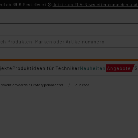
d ab 39 € Bestellwert
Jetzt zum ELV-Newsletter anmelden und 
jekte
Produktideen für Techniker
Neuheiten
Angebote
S
/
rimentierboards / Prototypenadapter
Zubehör