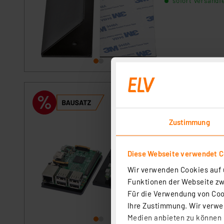
sofort versandfe
ELV MEXB-Modult
Artikel-Nr. 156962
Zustimmung
Der Modulträger d
und der Platzieru
sofort versandfe
Diese Webseite verwendet C
Wir verwenden Cookies auf u
Funktionen der Webseite zwi
Für die Verwendung von Cook
Ihre Zustimmung. Wir verwen
Medien anbieten zu können u