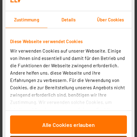
Zustimmung
Details
Über Cookies
ELV LED-Lupenleuchte, 1,75-fache Vergrößerung, 730
Diese Webseite verwendet Cookies
Lumen, dimmbar, wechselbare Linse
Wir verwenden Cookies auf unserer Webseite. Einige
Artikel-Nr. 119035
von ihnen sind essentiell und damit für den Betrieb und
1
2
3
4
5
(25)
die Funktionen der Webseite zwingend erforderlich.
Andere helfen uns, diese Webseite und ihre
54,95 €
Erfahrungen zu verbessern. Für die Verwendung von
inkl. MwSt.
Cookies, die zur Bereitstellung unseres Angebots nicht
Produktdatenblatt
Informationen zu Versandkosten
zwingend erforderlich sind, benötigen wir Ihre
Zustimmung. Wir verwenden solche Cookies, um
Inhalte und Anzeigen zu personalisieren, Funktionen
für soziale Medien anbieten zu können und die Zugriffe
Alle Cookies erlauben
auf unsere Website zu analysieren. Außerdem geben
wir Informationen zu Ihrer Verwendung unserer Website