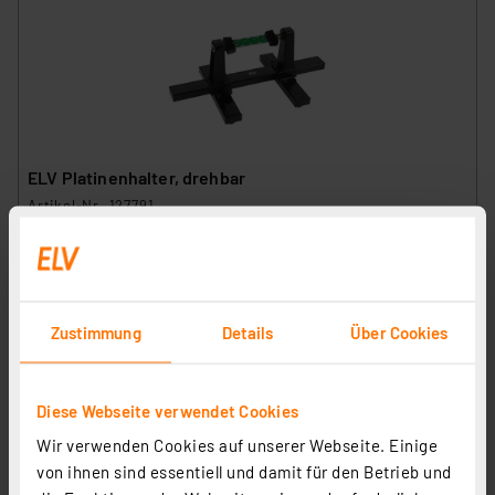
ELV Platinenhalter, drehbar
Artikel-Nr. 127791
1
2
3
4
5
(7)
9,95 €
inkl. MwSt.
Zustimmung
Details
Über Cookies
Informationen zu Versandkosten
Diese Webseite verwendet Cookies
Wir verwenden Cookies auf unserer Webseite. Einige
von ihnen sind essentiell und damit für den Betrieb und