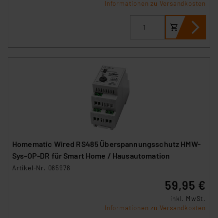
Informationen zu Versandkosten
Cookies dieser Drittanbieter umfasst daher ggf. auch
die Verarbeitung Ihrer Daten in den USA gemäß Art. 49
(1) lit. a DSGVO. Nähere Infos zu diesen Drittanbietern
und zu der jeweiligen Datenübermittlung erhalten Sie in
der Datenschutzerklärung. Für die USA besteht kein
Angemessenheitsbeschluss der EU. Dies bedeutet,
dass die USA als Land mit unzureichendem
Datenschutz nach EU-Standards eingestuft wird. So
besteht etwa das Risiko, dass US-Behörden
personenbezogene Daten in
Überwachungsprogrammen verarbeiten, ohne dass
hiergegen Klagemöglichkeiten für Europäer bestehen.
Homematic Wired RS485 Überspannungsschutz HMW-
Unsere Kooperation mit diesen Dienstleistern stützt
Sys-OP-DR für Smart Home / Hausautomation
sich auf die Standarddatenschutzklauseln der
Artikel-Nr. 085978
Europäischen Kommission sowie einer eigenen
59,95 €
Beurteilung der mit der Datenübermittlung,
insbesondere der Art der übermittelten Daten,
inkl. MwSt.
verbundenen Risiken.“
Informationen zu Versandkosten