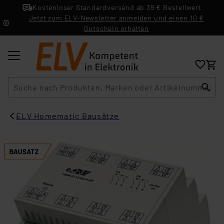
Kostenloser Standardversand ab 39 € Bestellwert
Jetzt zum ELV-Newsletter anmelden und einen 10 €
Gutschein erhalten
Suche
ELV Homematic Bausätze