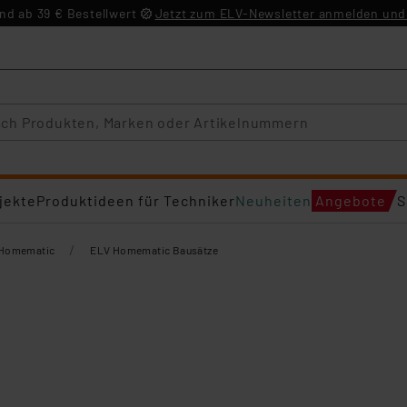
d ab 39 € Bestellwert
Jetzt zum ELV-Newsletter anmelden und 
jekte
Produktideen für Techniker
Neuheiten
Angebote
S
/
Homematic
ELV Homematic Bausätze