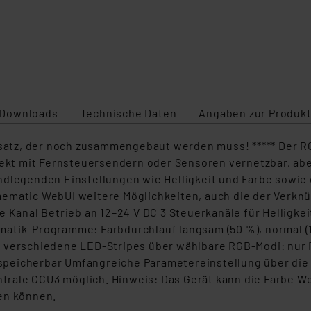
Downloads
Technische Daten
Angaben zur Produkt
ausatz, der noch zusammengebaut werden muss! ***** Der R
irekt mit Fernsteuersendern oder Sensoren vernetzbar, ab
dlegenden Einstellungen wie Helligkeit und Farbe sowie e
mematic WebUI weitere Möglichkeiten, auch die der Verk
 Kanal Betrieb an 12–24 V DC 3 Steuerkanäle für Helligkeit
atik-Programme: Farbdurchlauf langsam (50 %), normal (10
n verschiedene LED-Stripes über wählbare RGB-Modi: nur 
nd speicherbar Umfangreiche Parametereinstellung über di
ale CCU3 möglich. Hinweis: Das Gerät kann die Farbe Wei
en können.