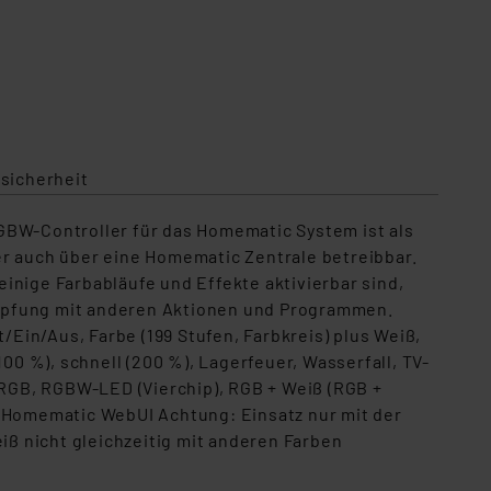
sicherheit
GBW-Controller für das Homematic System ist als
er auch über eine Homematic Zentrale betreibbar.
inige Farbabläufe und Effekte aktivierbar sind,
nüpfung mit anderen Aktionen und Programmen.
/Ein/Aus, Farbe (199 Stufen, Farbkreis) plus Weiß,
0 %), schnell (200 %), Lagerfeuer, Wasserfall, TV-
RGB, RGBW-LED (Vierchip), RGB + Weiß (RGB +
e Homematic WebUI Achtung: Einsatz nur mit der
ß nicht gleichzeitig mit anderen Farben