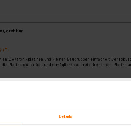
er, drehbar
(7)
n an Elektronikplatinen und kleinen Baugruppen einfacher: Der robus
t die Platine sicher fest und ermöglicht das freie Drehen der Platine 
rtig - Lieferzeit: 1-2 Werktage²
uchte, 2,25-fache Vergrößerung, 730 Lumen
Details
(50)