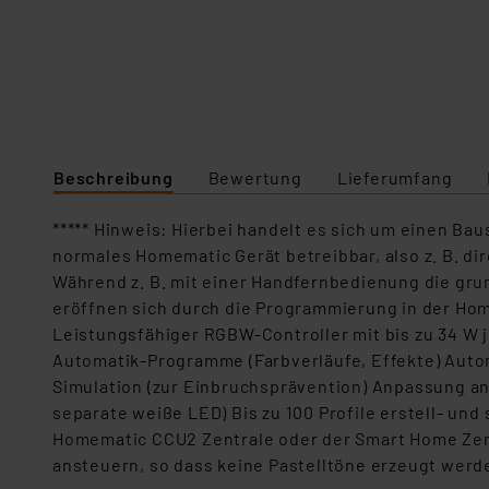
Beschreibung
Bewertung
Lieferumfang
***** Hinweis: Hierbei handelt es sich um einen B
normales Homematic Gerät betreibbar, also z. B. d
Während z. B. mit einer Handfernbedienung die grun
eröffnen sich durch die Programmierung in der Ho
Leistungsfähiger RGBW-Controller mit bis zu 34 W je
Automatik-Programme (Farbverläufe, Effekte) Autom
Simulation (zur Einbruchsprävention) Anpassung a
separate weiße LED) Bis zu 100 Profile erstell- u
Homematic CCU2 Zentrale oder der Smart Home Zentr
ansteuern, so dass keine Pastelltöne erzeugt werd