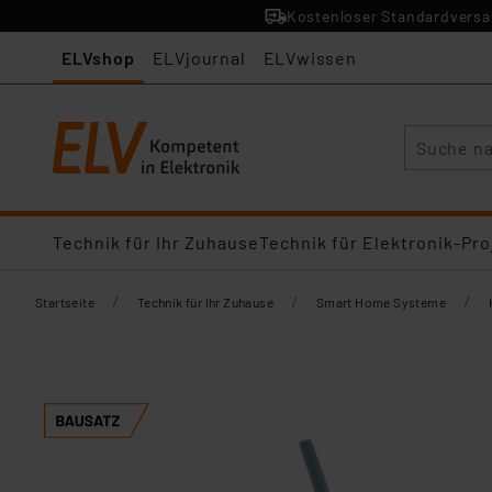
Kostenloser Standardversan
ELVshop
ELVjournal
ELVwissen
Suche
Technik für Ihr Zuhause
Technik für Elektronik-Pro
/
/
/
Startseite
Technik für Ihr Zuhause
Smart Home Systeme