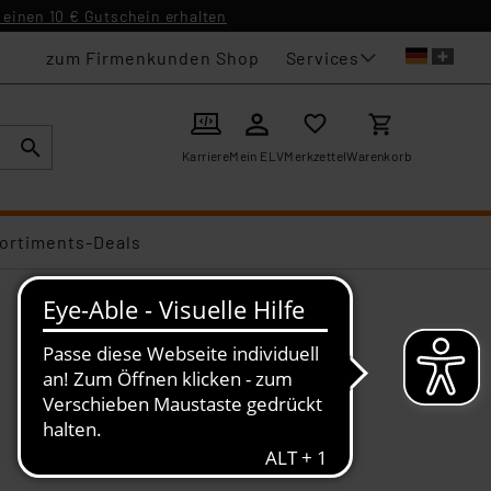
einen 10 € Gutschein erhalten
Services
zum Firmenkunden Shop
Karriere
Mein ELV
Merkzettel
Warenkorb
ortiments-Deals