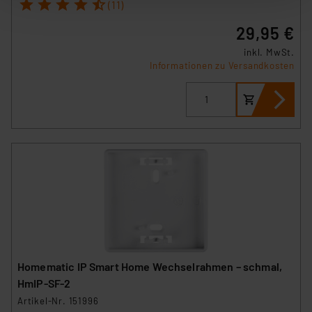
1
2
3
4
5
(11)
der anschließenden Weiterverarbeitung für die
nachfolgend dargestellten bzw. die von Ihnen
29,95 €
ausgewählten Verarbeitungszwecke (Art. 6 Abs.1a DSG-
inkl. MwSt.
VO) zu. Eine detaillierte Auflistung der einzelnen
Informationen zu Versandkosten
Cookies nach Zweck und Anbieter ist durch Klick auf
den Button „Ablehnen oder Einstellungen“ abrufbar. Sie
können die Verwendung nicht notwendiger Cookies
ablehnen oder ihr ganz oder teilweise zustimmen. Ihre
erteilte Zustimmung können Sie jederzeit unter dem
Link „Cookie Einstellungen“ anpassen oder widerrufen.
Die Rechtmäßigkeit der Speicherung, Abrufung und
Weiterverarbeitung dieser Daten zur Auswertung und
Analyse bis zum Zeitpunkt des Widerrufs bleibt hiervon
unberührt. Ihre Browser-Einstellungen können dazu
führen, dass die Einstellungen nicht längerfristig
gespeichert werden und dieses Banner erneut
Homematic IP Smart Home Wechselrahmen – schmal,
angezeigt wird.
HmIP-SF-2
Artikel-Nr. 151996
„Einige Drittanbieter verarbeiten personenbezogene