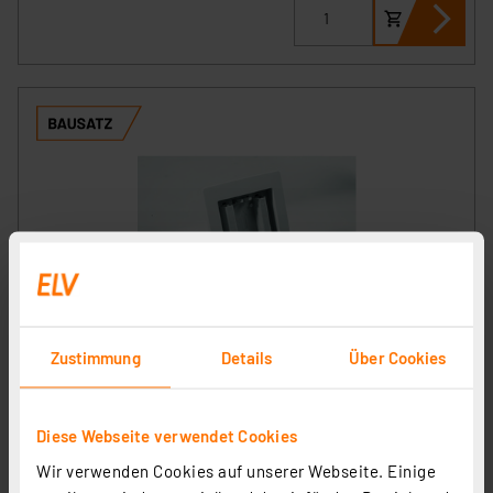
ELV Bausatz Homematic IP Tischaufsteller für
Zustimmung
Details
Über Cookies
batterieversorgte Geräte HmIP-DS55
Artikel-Nr. 141742
1
2
3
4
5
(31)
Diese Webseite verwendet Cookies
19,95 €
Wir verwenden Cookies auf unserer Webseite. Einige