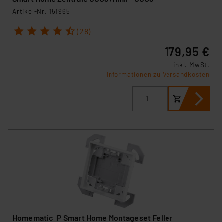
verbundenen Risiken.“
Artikel-Nr. 151965
Impressum
|
Datenschutzerklärung
1
2
3
4
5
(28)
179,95 €
inkl. MwSt.
Informationen zu Versandkosten
Homematic IP Smart Home Montageset Feller