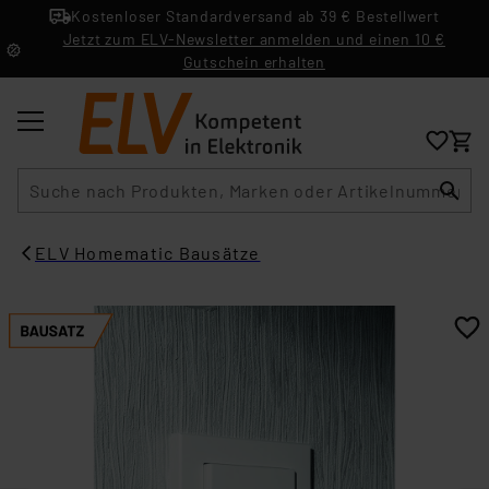
Kostenloser Standardversand ab 39 € Bestellwert
Jetzt zum ELV-Newsletter anmelden und einen 10 €
Gutschein erhalten
Suche
ELV Homematic Bausätze