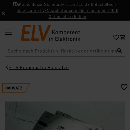
Kostenloser Standardversand ab 39 € Bestellwert
Jetzt zum ELV-Newsletter anmelden und einen 10 €
Gutschein erhalten
Suche
ELV Homematic Bausätze