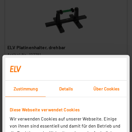
ELV Platinenhalter, drehbar
Artikel-Nr. 127791
1
2
3
4
5
(7)
9,95 €
inkl. MwSt.
Zustimmung
Details
Über Cookies
Informationen zu Versandkosten
Diese Webseite verwendet Cookies
Wir verwenden Cookies auf unserer Webseite. Einige
von ihnen sind essentiell und damit für den Betrieb und