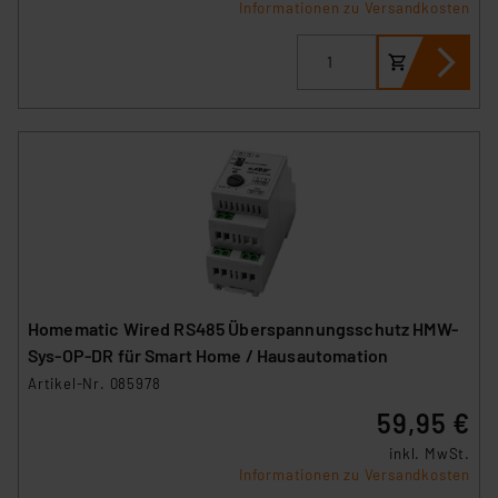
Informationen zu Versandkosten
Cookies dieser Drittanbieter umfasst daher ggf. auch
die Verarbeitung Ihrer Daten in den USA gemäß Art. 49
(1) lit. a DSGVO. Nähere Infos zu diesen Drittanbietern
und zu der jeweiligen Datenübermittlung erhalten Sie in
der Datenschutzerklärung. Für die USA besteht kein
Angemessenheitsbeschluss der EU. Dies bedeutet,
dass die USA als Land mit unzureichendem
Datenschutz nach EU-Standards eingestuft wird. So
besteht etwa das Risiko, dass US-Behörden
personenbezogene Daten in
Überwachungsprogrammen verarbeiten, ohne dass
hiergegen Klagemöglichkeiten für Europäer bestehen.
Homematic Wired RS485 Überspannungsschutz HMW-
Unsere Kooperation mit diesen Dienstleistern stützt
Sys-OP-DR für Smart Home / Hausautomation
sich auf die Standarddatenschutzklauseln der
Artikel-Nr. 085978
Europäischen Kommission sowie einer eigenen
59,95 €
Beurteilung der mit der Datenübermittlung,
insbesondere der Art der übermittelten Daten,
inkl. MwSt.
verbundenen Risiken.“
Informationen zu Versandkosten