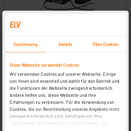
ELV Lötstation LS-180D+ mit 180 W Leistung, ESD-
gerecht, Touchbedienung
Artikel-Nr. 250971
Zustimmung
Details
Über Cookies
249,00 €
inkl. MwSt.
Informationen zu Versandkosten
Diese Webseite verwendet Cookies
Wir verwenden Cookies auf unserer Webseite. Einige
von ihnen sind essentiell und damit für den Betrieb und
die Funktionen der Webseite zwingend erforderlich.
Andere helfen uns, diese Webseite und ihre
Erfahrungen zu verbessern. Für die Verwendung von
ELV Ersatzlötspitze, Bleistiftspitze D = 0,25 mm
Cookies, die zur Bereitstellung unseres Angebots nicht
Artikel-Nr. 251034
zwingend erforderlich sind, benötigen wir Ihre
1
2
3
4
5
(1)
Zustimmung. Wir verwenden solche Cookies, um
Inhalte und Anzeigen zu personalisieren, Funktionen