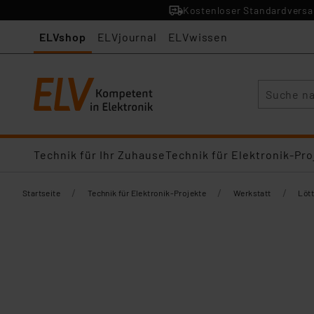
Kostenloser Standardversan
ELVshop
ELVjournal
ELVwissen
Suche
Technik für Ihr Zuhause
Technik für Elektronik-Pro
/
/
/
Startseite
Technik für Elektronik-Projekte
Werkstatt
Lött