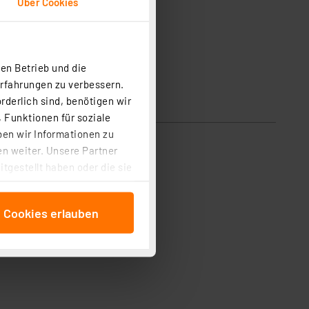
Über Cookies
en Betrieb und die
Erfahrungen zu verbessern.
rderlich sind, benötigen wir
 Funktionen für soziale
ben wir Informationen zu
n weiter. Unsere Partner
tgestellt haben oder die sie
cken, stimmen Sie sowohl
anschließenden
e Cookies erlauben
beitungszwecke (Art. 6
 ist durch Klick auf den
 Cookies ablehnen oder ihr
 „Cookie Einstellungen“
tung dieser Daten zur
ser-Einstellungen können