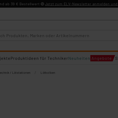
d ab 39 € Bestellwert
Jetzt zum ELV-Newsletter anmelden und 
jekte
Produktideen für Techniker
Neuheiten
Angebote
S
/
echnik / Lötstationen
Lötkolben