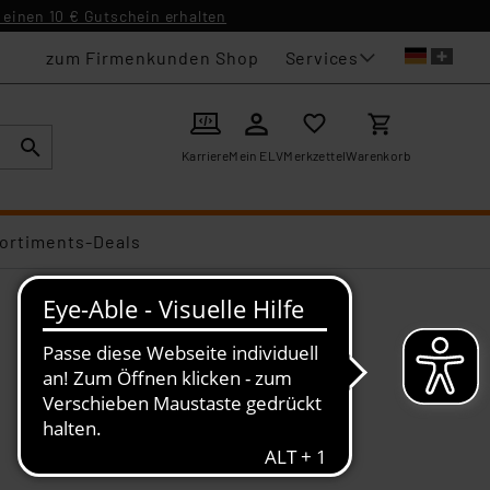
einen 10 € Gutschein erhalten
Services
zum Firmenkunden Shop
Karriere
Mein ELV
Merkzettel
Warenkorb
ortiments-Deals