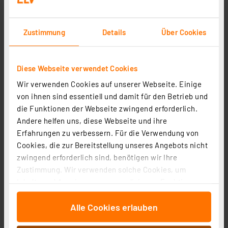
Zustimmung
Details
Über Cookies
Diese Webseite verwendet Cookies
ELV Netzteil USB Eco-Friendly 5 V / 1 A
Wir verwenden Cookies auf unserer Webseite. Einige
Artikel-Nr. 087562
von ihnen sind essentiell und damit für den Betrieb und
1
2
3
4
5
(1)
die Funktionen der Webseite zwingend erforderlich.
Andere helfen uns, diese Webseite und ihre
1,99 €
Erfahrungen zu verbessern. Für die Verwendung von
Statt
4,95 € **
Cookies, die zur Bereitstellung unseres Angebots nicht
inkl. MwSt.
zwingend erforderlich sind, benötigen wir Ihre
Informationen zu Versandkosten
Zustimmung. Wir verwenden solche Cookies, um
Inhalte und Anzeigen zu personalisieren, Funktionen
für soziale Medien anbieten zu können und die Zugriffe
Alle Cookies erlauben
auf unsere Website zu analysieren. Außerdem geben
wir Informationen zu Ihrer Verwendung unserer Website