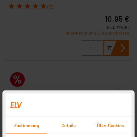
1
2
3
4
5
(3)
10,95 €
inkl. MwSt.
Informationen zu Versandkosten
Zustimmung
Details
Über Cookies