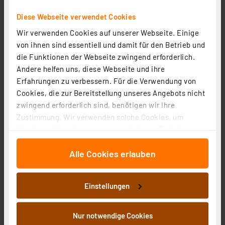
ELV LS-80D-II Digitale Lötstation, 80 W
Diese Webseite verwendet Cookies
Artikel-Nr. 115008
Wir verwenden Cookies auf unserer Webseite. Einige
1
2
3
4
5
(24)
von ihnen sind essentiell und damit für den Betrieb und
49,95 €
die Funktionen der Webseite zwingend erforderlich.
Andere helfen uns, diese Webseite und ihre
Statt
59,95 € **
Erfahrungen zu verbessern. Für die Verwendung von
inkl. MwSt.
Cookies, die zur Bereitstellung unseres Angebots nicht
Informationen zu Versandkosten
zwingend erforderlich sind, benötigen wir Ihre
Zustimmung. Wir verwenden solche Cookies, um
Inhalte und Anzeigen zu personalisieren, Funktionen
für soziale Medien anbieten zu können und die Zugriffe
Alle Cookies erlauben
auf unsere Website zu analysieren. Außerdem geben
wir Informationen zu Ihrer Verwendung unserer Website
an unsere Partner für soziale Medien, Werbung und
Einstellungen
Analysen weiter. Unsere Partner führen diese
Informationen möglicherweise mit weiteren Daten
zusammen, die Sie ihnen bereitgestellt haben oder die
Nur notwendige Cookies