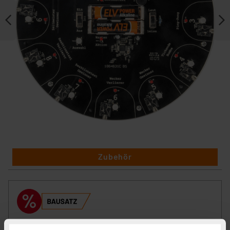
Zubehör
ELV Bausatz Fernbedienung FB1, Zubehör zu Partyspiel