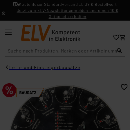
Kostenloser Standardversand ab 39 € Bestellwert
Jetzt zum ELV-Newsletter anmelden und einen 10 €
Gutschein erhalten
Suche
Lern- und Einsteigerbausätze