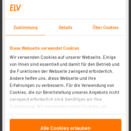
PS12
Artikel-Nr. 152681
5,95 €
Zustimmung
Details
Über Cookies
Statt
6,95 € **
inkl. MwSt.
Informationen zu Versandkosten
Diese Webseite verwendet Cookies
Wir verwenden Cookies auf unserer Webseite. Einige
von ihnen sind essentiell und damit für den Betrieb und
die Funktionen der Webseite zwingend erforderlich.
Andere helfen uns, diese Webseite und ihre
ELV No-Clean Lötzinn bleifrei Sn99Cu1+ML, 1,5 mm, 100
Erfahrungen zu verbessern. Für die Verwendung von
g
Cookies, die zur Bereitstellung unseres Angebots nicht
zwingend erforderlich sind, benötigen wir Ihre
Artikel-Nr. 107680
Zustimmung. Wir verwenden solche Cookies, um
1
2
3
4
5
(3)
Inhalte und Anzeigen zu personalisieren, Funktionen
für soziale Medien anbieten zu können und die Zugriffe
10,95 €
Alle Cookies erlauben
auf unsere Website zu analysieren. Außerdem geben
inkl. MwSt.