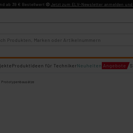
d ab 39 € Bestellwert
Jetzt zum ELV-Newsletter anmelden und 
jekte
Produktideen für Techniker
Neuheiten
Angebote
S
d Prototypenbausätze