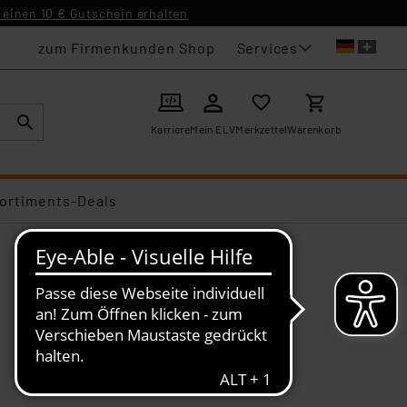
einen 10 € Gutschein erhalten
Services
zum Firmenkunden Shop
Karriere
Mein ELV
Merkzettel
Warenkorb
ortiments-Deals