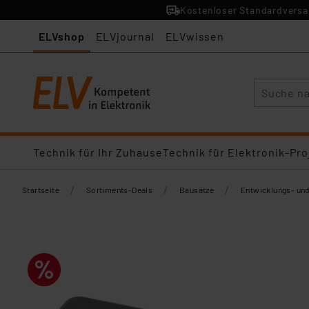
Kostenloser Standardversan
ELVshop
ELVjournal
ELVwissen
Suche
Technik für Ihr Zuhause
Technik für Elektronik-Pro
/
/
/
Startseite
Sortiments-Deals
Bausätze
Entwicklungs- un