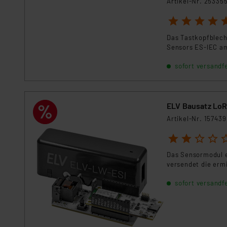
Artikel-Nr. 25335
Kommission sowie einer eige
Daten, verbundenen Risiken
1
2
3
4
5
Das Tastkopfblech
Impressum
|
Datenschutzer
Sensors ES-IEC am
sofort versandfe
ELV Bausatz LoR
Artikel-Nr. 157439
1
2
3
4
5
Das Sensormodul e
versendet die erm
sofort versandfe