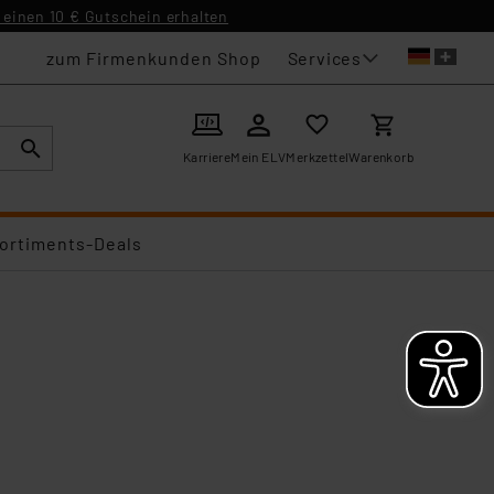
einen 10 € Gutschein erhalten
Services
zum Firmenkunden Shop
Karriere
Mein ELV
Merkzettel
Warenkorb
ortiments-Deals