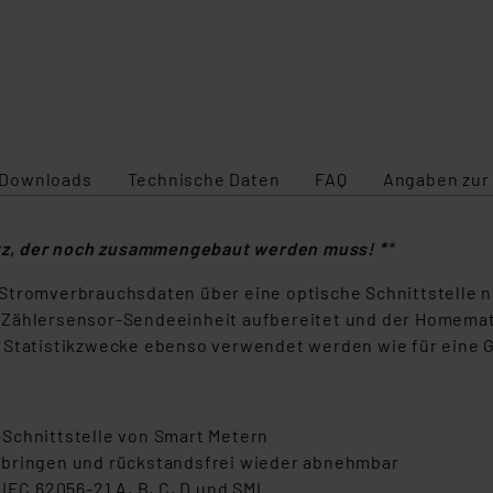
Downloads
Technische Daten
FAQ
Angaben zur
atz, der noch zusammengebaut werden muss! *
*
Stromverbrauchsdaten über eine optische Schnittstelle na
 Zählersensor-Sendeeinheit aufbereitet und der Homemati
d Statistikzwecke ebenso verwendet werden wie für eine 
Schnittstelle von Smart Metern
ubringen und rückstandsfrei wieder abnehmbar
 IEC 62056-21 A, B, C, D und SML