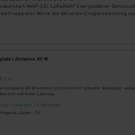
deeinheit HmIP-ESI, LoRaWAN® Energiezähler-Sensorsch
keit separater Werte der aktuellen Einspeiseleistung un
gitale Lötstation, 80 W
(24)
nd kompakte 80-W-Komfort-Lötstation mit schneller Anheizzeit, weit
lbereich und hoher Leistung.
rtig - Lieferzeit: 1-2 Werktage²
n folgende Länder: CH