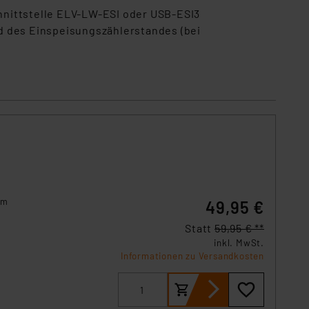
nittstelle ELV-LW-ESI oder USB-ESI3
d des Einspeisungszählerstandes (bei
em
49,95 €
Statt
59,95 € **
inkl. MwSt.
Informationen zu Versandkosten