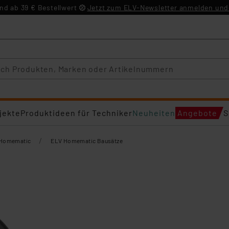
d ab 39 € Bestellwert
Jetzt zum ELV-Newsletter anmelden und 
jekte
Produktideen für Techniker
Neuheiten
Angebote
S
/
Homematic
ELV Homematic Bausätze