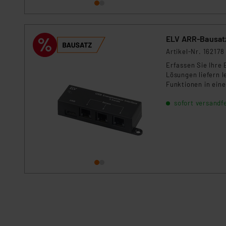
ELV ARR-Bausatz
Artikel-Nr. 162178
Erfassen Sie Ihre 
Lösungen liefern l
Funktionen in ei
automatische erka
sofort versandfe
transparente Energ
noch zusammengeba