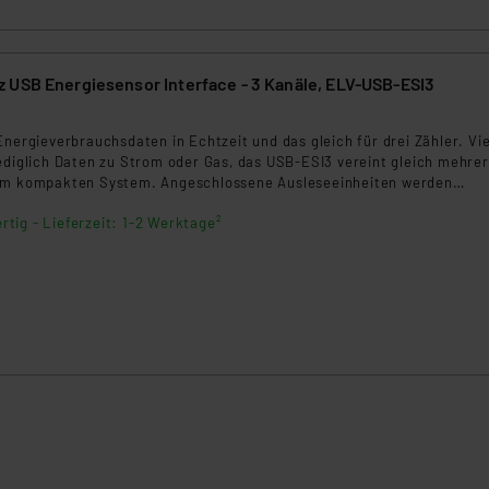
 USB Energiesensor Interface - 3 Kanäle, ELV-USB-ESI3
Energieverbrauchsdaten in Echtzeit und das gleich für drei Zähler. Vi
ediglich Daten zu Strom oder Gas, das USB-ESI3 vereint gleich mehre
nem kompakten System. Angeschlossene Ausleseeinheiten werden
nnt und die Daten in Ihr Smart-Home-Systeme übertragen – für eine
rtig - Lieferzeit: 1-2 Werktage²
iekostenkontrolle. Hinweis: Hierbei handelt es sich um einen Bausat
ut werden muss! * Kein Löten erforderlich