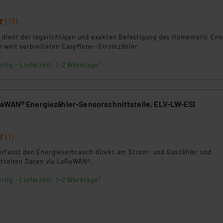
5
nen Beurteilung der mit der Datenübermittlung, insbesondere der
.“
(15)
 dient der lagerichtigen und exakten Befestigung des Homematic Ene
klärung
 weit verbreiteten EasyMeter-Stromzähler.
rtig - Lieferzeit: 1-2 Werktage²
aWAN® Energiezähler-Sensorschnittstelle, ELV-LW-ESI
(1)
rfasst den Energieverbrauch direkt am Strom- und Gaszähler und
ittelten Daten via LoRaWAN®.
rtig - Lieferzeit: 1-2 Werktage²