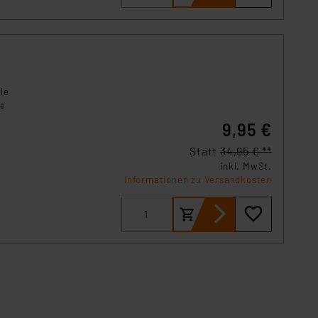
ele
re
9,95 €
z, der
Statt
34,95 € **
inkl. MwSt.
Informationen zu Versandkosten