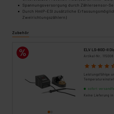
Spannungsversorgung durch Zählersensor-Sen
Durch HmIP-ESI zusätzliche Erfassungsmöglich
Zweirichtungszählern)
Zubehör
ELV LS-80D-II Di
Artikel-Nr. 115008
1
2
3
4
5
Leistungsfähige u
Temperatureinstel
sofort versandfe
Keine Lieferung i