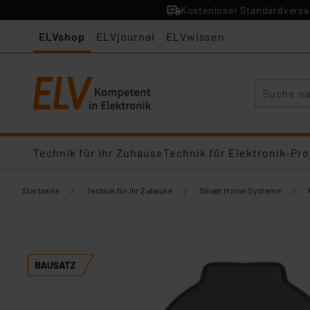
Kostenloser Standardversan
ELVshop
ELVjournal
ELVwissen
Suche
Technik für Ihr Zuhause
Technik für Elektronik-Pro
/
/
/
Startseite
Technik für Ihr Zuhause
Smart Home Systeme