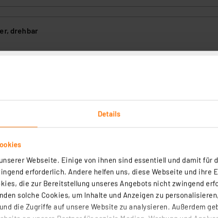
er, drehbar
(7)
n an Elektronikplatinen und kleinen Baugruppen einfacher: Der robus
t die Platine sicher fest und ermöglicht das freie Drehen der Platine 
Details
rtig - Lieferzeit: 1-2 Werktage²
ookies
uchte, 2,25-fache Vergrößerung, 730 Lumen
nserer Webseite. Einige von ihnen sind essentiell und damit für d
ngend erforderlich. Andere helfen uns, diese Webseite und ihre 
ies, die zur Bereitstellung unseres Angebots nicht zwingend erfo
(50)
den solche Cookies, um Inhalte und Anzeigen zu personalisieren,
e spart nicht nur ca. 60 % Strom gegenüber einer üblichen 22-W-
nd die Zugriffe auf unsere Website zu analysieren. Außerdem ge
iefert auch eine neue Lichtqualität.