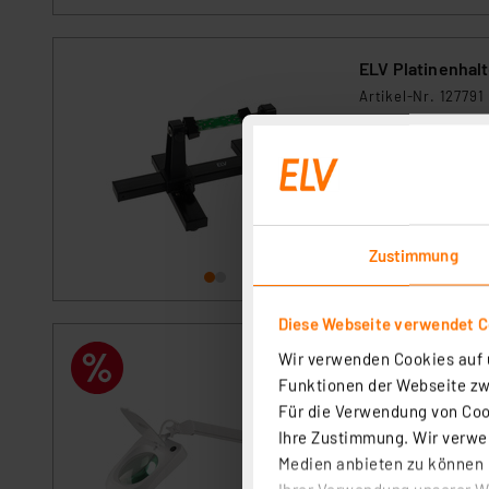
ELV Platinenhalt
Artikel-Nr. 127791
1
2
3
4
5
Macht das Arbeite
Platinenhalter häl
360°.
Zustimmung
sofort versandfe
Diese Webseite verwendet C
ELV LED-Lupenle
Wir verwenden Cookies auf u
Artikel-Nr. 109902
Funktionen der Webseite zwi
Für die Verwendung von Cook
1
2
3
4
5
Ihre Zustimmung. Wir verwen
Diese Lupenleucht
Medien anbieten zu können u
Ringleuchte, sie l